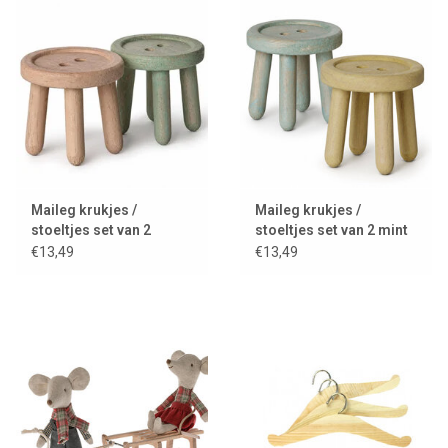
Lookbooks
Merken
Maileg krukjes /
Maileg krukjes /
stoeltjes set van 2
stoeltjes set van 2 mint
en geel
€13,49
€13,49