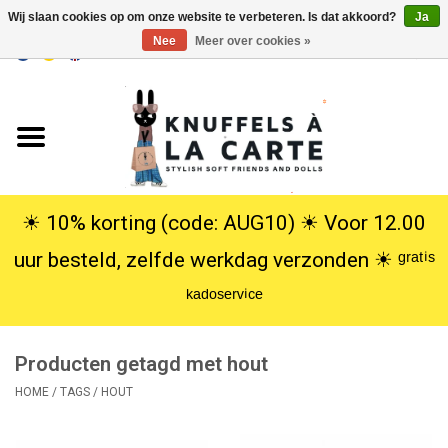
Wij slaan cookies op om onze website te verbeteren. Is dat akkoord?
Ja
Nee
Meer over cookies »
EUR
/
USD
0 Artikelen - €0,00
Home
Nieuw
Knuffels
☀︎ 10% korting (code: AUG10) ☀︎ Voor 12.00
uur besteld, zelfde werkdag verzonden ☀︎ ᵍʳᵃᵗⁱˢ
Poppen
ᵏᵃᵈᵒˢᵉʳᵛⁱᶜᵉ
SALE
Producten getagd met hout
Cadeauservice
HOME
/
TAGS
/
HOUT
info