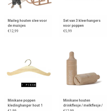
Maileg houten slee voor
Set van 3 kleerhangers
de muisjes
voor poppen
€12,99
€5,99
Minikane poppen
Minikane houten
kledinghanger hout 1
drinkflesje / melkflesje /
stuk
flesje
€1,99
€12,99