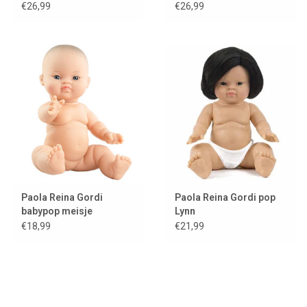
poppen
€26,99
€26,99
Paola Reina Gordi
Paola Reina Gordi pop
babypop meisje
Lynn
Aziatisch met
€18,99
€21,99
wenkbrauwen / lichte
ogen