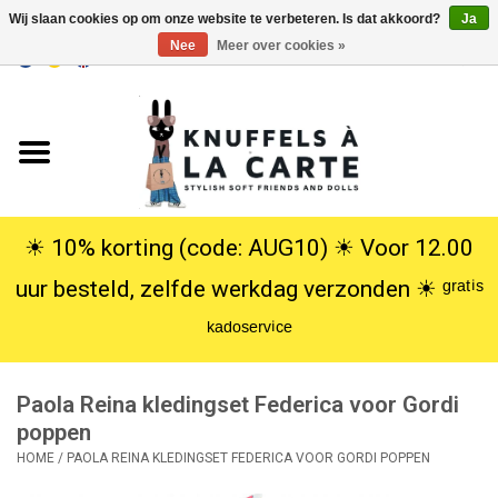
Wij slaan cookies op om onze website te verbeteren. Is dat akkoord?
Ja
Nee
Meer over cookies »
EUR
/
USD
0 Artikelen - €0,00
Home
Nieuw
Knuffels
☀︎ 10% korting (code: AUG10) ☀︎ Voor 12.00
uur besteld, zelfde werkdag verzonden ☀︎ ᵍʳᵃᵗⁱˢ
Poppen
ᵏᵃᵈᵒˢᵉʳᵛⁱᶜᵉ
SALE
Paola Reina kledingset Federica voor Gordi
Cadeauservice
poppen
HOME
/
PAOLA REINA KLEDINGSET FEDERICA VOOR GORDI POPPEN
info