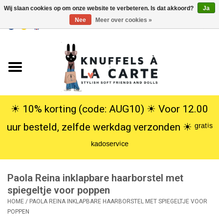
Wij slaan cookies op om onze website te verbeteren. Is dat akkoord?
Ja
Nee
Meer over cookies »
EUR
/
USD
0 Artikelen - €0,00
Home
Nieuw
Knuffels
☀︎ 10% korting (code: AUG10) ☀︎ Voor 12.00
uur besteld, zelfde werkdag verzonden ☀︎ ᵍʳᵃᵗⁱˢ
Poppen
ᵏᵃᵈᵒˢᵉʳᵛⁱᶜᵉ
SALE
Paola Reina inklapbare haarborstel met
Cadeauservice
spiegeltje voor poppen
HOME
/
PAOLA REINA INKLAPBARE HAARBORSTEL MET SPIEGELTJE VOOR
POPPEN
info