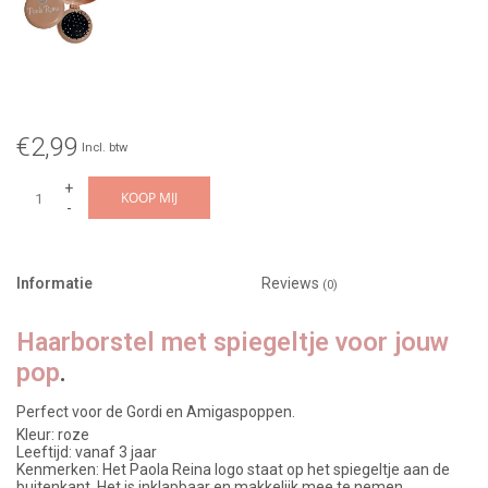
€2,99
Incl. btw
+
KOOP MIJ
-
Informatie
Reviews
(0)
Haarborstel met spiegeltje voor jouw
pop
.
Perfect voor de Gordi en Amigaspoppen.
Kleur: roze
Leeftijd: vanaf 3 jaar
Kenmerken: Het Paola Reina logo staat op het spiegeltje aan de
buitenkant. Het is inklapbaar en makkelijk mee te nemen.