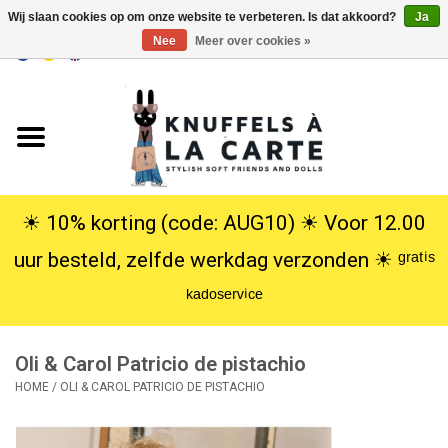
Wij slaan cookies op om onze website te verbeteren. Is dat akkoord?
Ja
Nee
Meer over cookies »
EUR
/
USD
0 Artikelen - €0,00
Home
Nieuw
Knuffels
☀︎ 10% korting (code: AUG10) ☀︎ Voor 12.00
uur besteld, zelfde werkdag verzonden ☀︎ ᵍʳᵃᵗⁱˢ
Poppen
ᵏᵃᵈᵒˢᵉʳᵛⁱᶜᵉ
SALE
Oli & Carol Patricio de pistachio
Cadeauservice
HOME
/
OLI & CAROL PATRICIO DE PISTACHIO
info