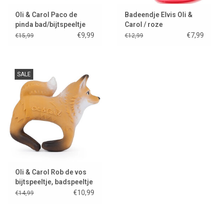
Oli & Carol Paco de
Badeendje Elvis Oli &
pinda bad/bijtspeeltje
Carol / roze
€9,99
€7,99
€15,99
€12,99
SALE
Oli & Carol Rob de vos
bijtspeeltje, badspeeltje
en armband
€10,99
€14,99