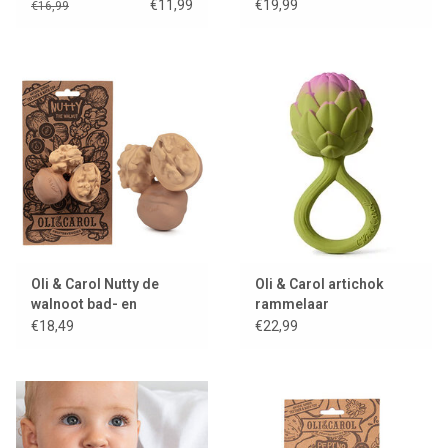
bijtspeeltje
€11,99
€19,99
€16,99
Oli & Carol Nutty de
Oli & Carol artichok
walnoot bad- en
rammelaar
bijtspeeltje
€18,49
€22,99