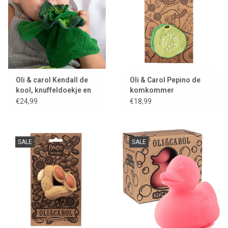
Oli & carol Kendall de
Oli & Carol Pepino de
kool, knuffeldoekje en
komkommer
bijtspeeltje
€24,99
€18,99
SALE
SALE