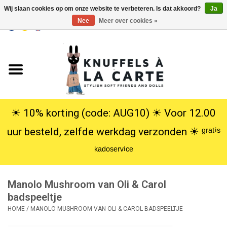
Wij slaan cookies op om onze website te verbeteren. Is dat akkoord?
Ja
Nee
Meer over cookies »
EUR
/
USD
0 Artikelen - €0,00
Home
Nieuw
Knuffels
☀︎ 10% korting (code: AUG10) ☀︎ Voor 12.00
uur besteld, zelfde werkdag verzonden ☀︎ ᵍʳᵃᵗⁱˢ
Poppen
ᵏᵃᵈᵒˢᵉʳᵛⁱᶜᵉ
SALE
Manolo Mushroom van Oli & Carol
Cadeauservice
badspeeltje
HOME
/
MANOLO MUSHROOM VAN OLI & CAROL BADSPEELTJE
info