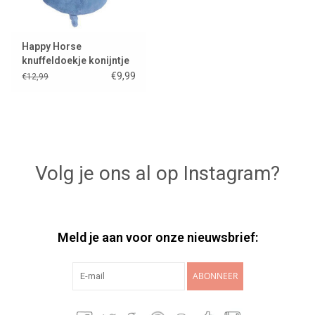
Happy Horse
knuffeldoekje konijntje
Richie blauw
€9,99
€12,99
Volg je ons al op Instagram?
Meld je aan voor onze nieuwsbrief:
ABONNEER