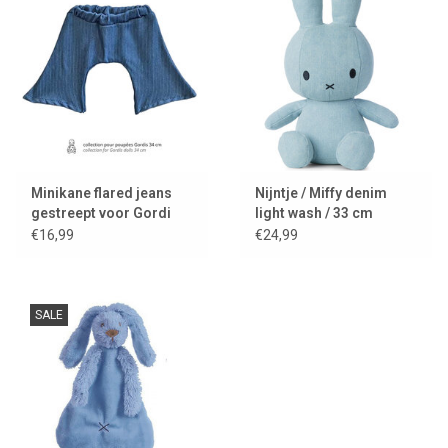
Minikane flared jeans
Nijntje / Miffy denim
gestreept voor Gordi
light wash / 33 cm
poppen
€16,99
€24,99
SALE