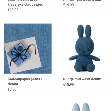
klassieke chique pied
€19,99
de poule print
€18,99
Cadeaupapier jeans /
Nijntje mid wash denim
denim
€18,99
€0,00