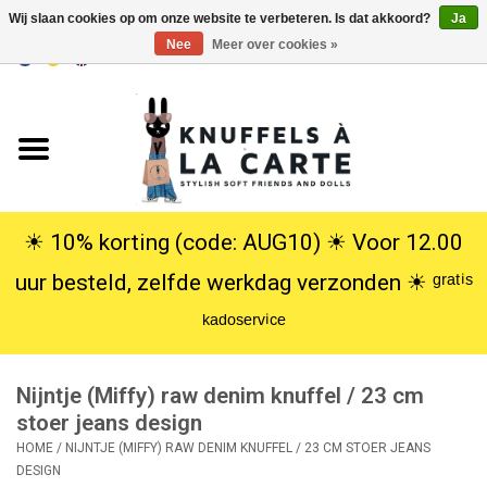
Wij slaan cookies op om onze website te verbeteren. Is dat akkoord?
Ja
Nee
Meer over cookies »
EUR
/
USD
0 Artikelen - €0,00
Home
Nieuw
Knuffels
☀︎ 10% korting (code: AUG10) ☀︎ Voor 12.00
uur besteld, zelfde werkdag verzonden ☀︎ ᵍʳᵃᵗⁱˢ
Poppen
ᵏᵃᵈᵒˢᵉʳᵛⁱᶜᵉ
SALE
Nijntje (Miffy) raw denim knuffel / 23 cm
Cadeauservice
stoer jeans design
HOME
/
NIJNTJE (MIFFY) RAW DENIM KNUFFEL / 23 CM STOER JEANS
DESIGN
info