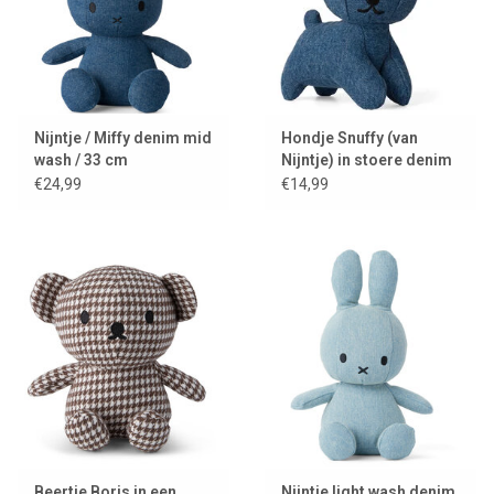
Nijntje / Miffy denim mid
Hondje Snuffy (van
wash / 33 cm
Nijntje) in stoere denim
stof
€24,99
€14,99
Beertje Boris in een
Nijntje light wash denim