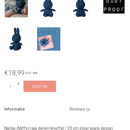
€18,99
Incl. btw
+
KOOP MIJ
-
Informatie
Reviews
(0)
Nijntje (Miffy) raw denim knuffel / 23 cm stoer jeans design.