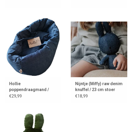
Hollie
Nijntje (Miffy) raw denim
poppendraagmand /
knuffel / 23 cm stoer
reiswieg in stoer denim
jeans design
€29,99
€18,99
met kussentje en
dekentje