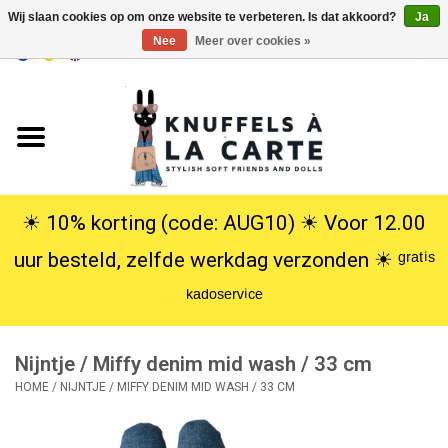
Wij slaan cookies op om onze website te verbeteren. Is dat akkoord?
Ja
Nee
Meer over cookies »
EUR
/
USD
0 Artikelen - €0,00
Home
Nieuw
Knuffels
☀︎ 10% korting (code: AUG10) ☀︎ Voor 12.00
uur besteld, zelfde werkdag verzonden ☀︎ ᵍʳᵃᵗⁱˢ
Poppen
ᵏᵃᵈᵒˢᵉʳᵛⁱᶜᵉ
SALE
Nijntje / Miffy denim mid wash / 33 cm
Cadeauservice
HOME
/
NIJNTJE / MIFFY DENIM MID WASH / 33 CM
info