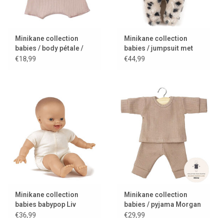
Minikane collection
Minikane collection
babies / body pétale /
babies / jumpsuit met
roze
kattenoren
€18,99
€44,99
Minikane collection
Minikane collection
babies babypop Liv
babies / pyjama Morgan
/ mocha
€36,99
€29,99