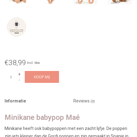
€38,99
Incl. btw
+
KOOP MIJ
-
Informatie
Reviews
(0)
Minikane babypop Maé
Minikane heeft ook babypoppen met een zacht lijfje. De poppen
zijn iets kleiner dan de Gordi poppen en zijn gemaakt in Spanje in