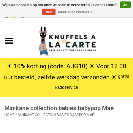
Wij slaan cookies op om onze website te verbeteren. Is dat akkoord?
Ja
Nee
Meer over cookies »
EUR
/
USD
0 Artikelen - €0,00
Home
Nieuw
Knuffels
☀︎ 10% korting (code: AUG10) ☀︎ Voor 12.00
uur besteld, zelfde werkdag verzonden ☀︎ ᵍʳᵃᵗⁱˢ
Poppen
ᵏᵃᵈᵒˢᵉʳᵛⁱᶜᵉ
SALE
Minikane collection babies babypop Maé
Cadeauservice
HOME
/
MINIKANE COLLECTION BABIES BABYPOP MAÉ
info