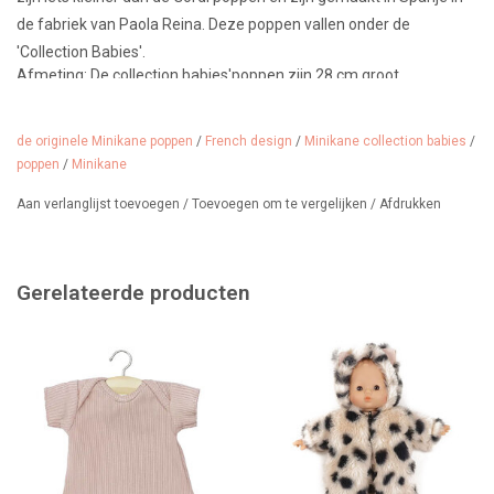
de fabriek van Paola Reina. Deze poppen vallen onder de
'Collection Babies'.
Afmeting: De çollection babies'poppen zijn 28 cm groot
Kenmerken: lichte vanille geur, zacht lijfje, lichte ogen
Design: Maé
Gemaakt in: Spanje bij Paola Reina
de originele Minikane poppen
/
French design
/
Minikane collection babies
/
poppen
/
Minikane
Voor de Collection Babies poppen heeft Minikane ook kleding
Aan verlanglijst toevoegen
/
Toevoegen om te vergelijken
/
Afdrukken
ontworpen.
Gerelateerde producten