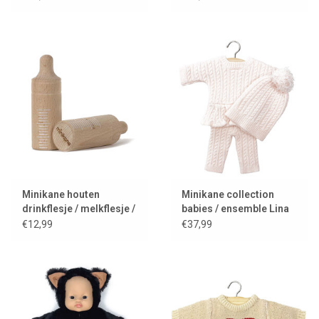
Minikane houten
Minikane collection
drinkflesje / melkflesje /
babies / ensemble Lina
flesje
€12,99
€37,99