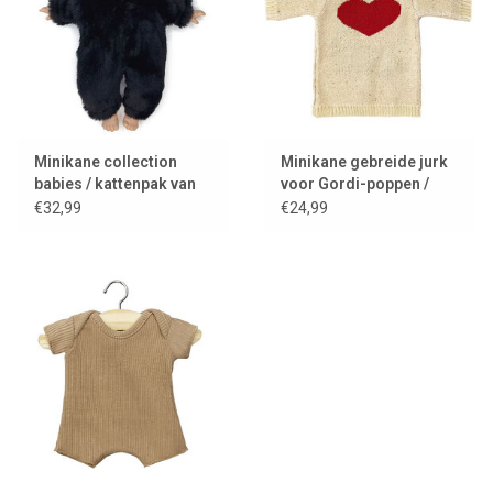
Minikane collection
Minikane gebreide jurk
babies / kattenpak van
voor Gordi-poppen /
imitatiebont
Robe Lena met hartje
€32,99
€24,99