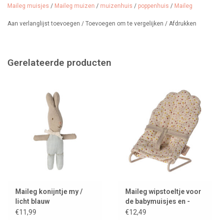
Maileg muisjes
/
Maileg muizen
/
muizenhuis
/
poppenhuis
/
Maileg
Aan verlanglijst toevoegen
/
Toevoegen om te vergelijken
/
Afdrukken
Gerelateerde producten
Maileg konijntje my /
Maileg wipstoeltje voor
licht blauw
de babymuisjes en -
konijntjes
€11,99
€12,49