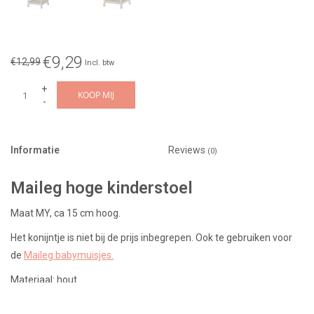
€9,29
€12,99
Incl. btw
+
KOOP MIJ
-
Informatie
Reviews
(0)
Maileg hoge kinderstoel
Maat MY, ca 15 cm hoog.
Het konijntje is niet bij de prijs inbegrepen. Ook te gebruiken voor
de
Maileg babymuisjes.
Materiaal: hout
Vanaf 3 jaar