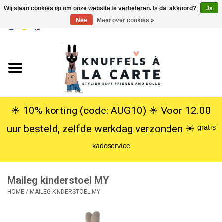
Wij slaan cookies op om onze website te verbeteren. Is dat akkoord?
Ja
Nee
Meer over cookies »
EUR
/
USD
0 Artikelen - €0,00
Home
Nieuw
Knuffels
☀︎ 10% korting (code: AUG10) ☀︎ Voor 12.00
uur besteld, zelfde werkdag verzonden ☀︎ ᵍʳᵃᵗⁱˢ
Poppen
ᵏᵃᵈᵒˢᵉʳᵛⁱᶜᵉ
SALE
Maileg kinderstoel MY
Cadeauservice
HOME
/
MAILEG KINDERSTOEL MY
info