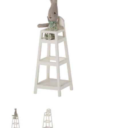
Lookbooks
Merken