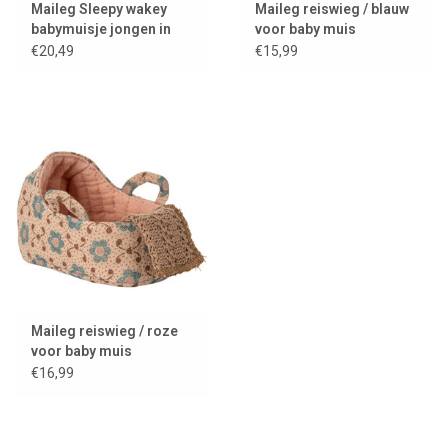
Maileg Sleepy wakey
Maileg reiswieg / blauw
babymuisje jongen in
voor baby muis
luciferdoos
€20,49
€15,99
Maileg reiswieg / roze
voor baby muis
€16,99