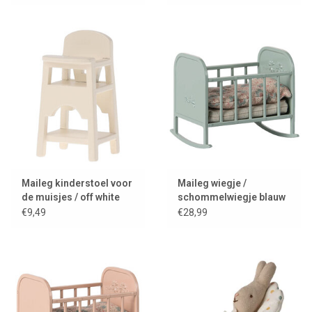
Maileg kinderstoel voor
Maileg wiegje /
de muisjes / off white
schommelwiegje blauw
mint
€9,49
€28,99