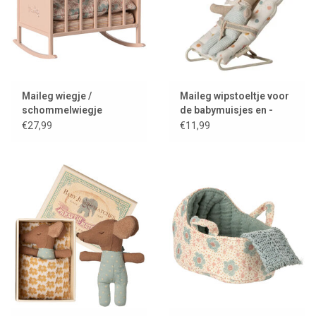
Maileg wiegje /
Maileg wipstoeltje voor
schommelwiegje
de babymuisjes en -
lichtroze
konijntjes / my / multi
€27,99
€11,99
dots