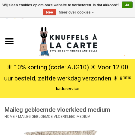
Wij slaan cookies op om onze website te verbeteren. Is dat akkoord?
Ja
Nee
Meer over cookies »
EUR
/
USD
0 Artikelen - €0,00
Home
Nieuw
Knuffels
☀︎ 10% korting (code: AUG10) ☀︎ Voor 12.00
uur besteld, zelfde werkdag verzonden ☀︎ ᵍʳᵃᵗⁱˢ
Poppen
ᵏᵃᵈᵒˢᵉʳᵛⁱᶜᵉ
SALE
Maileg gebloemde vloerkleed medium
Cadeauservice
HOME
/
MAILEG GEBLOEMDE VLOERKLEED MEDIUM
info