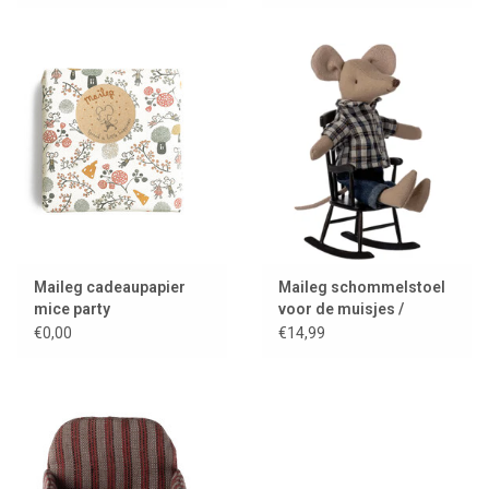
Maileg cadeaupapier
Maileg schommelstoel
mice party
voor de muisjes /
anthraciet
€0,00
€14,99