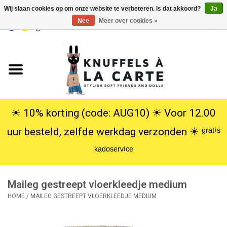
Wij slaan cookies op om onze website te verbeteren. Is dat akkoord?
Ja
Nee
Meer over cookies »
EUR
/
USD
0 Artikelen - €0,00
Home
Nieuw
Knuffels
☀︎ 10% korting (code: AUG10) ☀︎ Voor 12.00
uur besteld, zelfde werkdag verzonden ☀︎ ᵍʳᵃᵗⁱˢ
Poppen
ᵏᵃᵈᵒˢᵉʳᵛⁱᶜᵉ
SALE
Maileg gestreept vloerkleedje medium
Cadeauservice
HOME
/
MAILEG GESTREEPT VLOERKLEEDJE MEDIUM
info