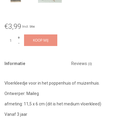
€3,99
Incl. btw
+
KOOP MIJ
-
Informatie
Reviews
(0)
Vloerkleedje voor in het poppenhuis of muizenhuis.
Ontwerper: Maileg
afmeting: 11,5 x 6 cm (dit is het medium vloerkleed)
Vanaf 3 jaar
Design: Rug striped medium