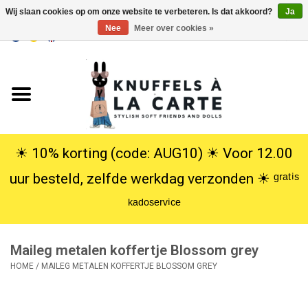
Wij slaan cookies op om onze website te verbeteren. Is dat akkoord?
Ja
Nee
Meer over cookies »
EUR
/
USD
0 Artikelen - €0,00
Home
Nieuw
Knuffels
☀︎ 10% korting (code: AUG10) ☀︎ Voor 12.00
uur besteld, zelfde werkdag verzonden ☀︎ ᵍʳᵃᵗⁱˢ
Poppen
ᵏᵃᵈᵒˢᵉʳᵛⁱᶜᵉ
SALE
Maileg metalen koffertje Blossom grey
Cadeauservice
HOME
/
MAILEG METALEN KOFFERTJE BLOSSOM GREY
info