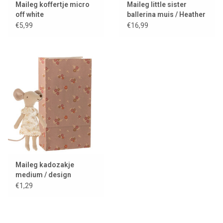
Maileg koffertje micro
Maileg little sister
off white
ballerina muis / Heather
€5,99
€16,99
Maileg kadozakje
medium / design
Michette
€1,29