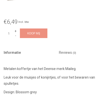
€6,49
Incl. btw
+
KOOP MIJ
-
Informatie
Reviews
(0)
Metalen koffertje van het Deense merk Maileg.
Leuk voor de muisjes of konijntjes, of voor het bewaren van
spulletjes.
Design: Blossom grey
11 x 7,5 cm groot
Geschikt vanaf 3 jaar