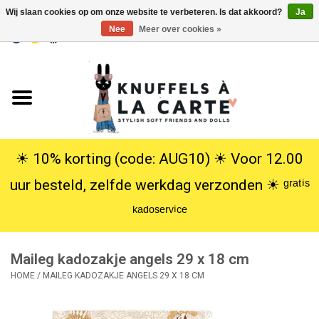
Wij slaan cookies op om onze website te verbeteren. Is dat akkoord?
Ja
Nee
Meer over cookies »
EUR
/
USD
0 Artikelen - €0,00
Home
Nieuw
Knuffels
☀︎ 10% korting (code: AUG10) ☀︎ Voor 12.00
uur besteld, zelfde werkdag verzonden ☀︎ ᵍʳᵃᵗⁱˢ
Poppen
ᵏᵃᵈᵒˢᵉʳᵛⁱᶜᵉ
SALE
Maileg kadozakje angels 29 x 18 cm
Cadeauservice
HOME
/
MAILEG KADOZAKJE ANGELS 29 X 18 CM
info