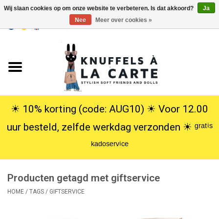
Wij slaan cookies op om onze website te verbeteren. Is dat akkoord?
Ja
Nee
Meer over cookies »
EUR
/
USD
0 Artikelen - €0,00
Home
Nieuw
Knuffels
☀︎ 10% korting (code: AUG10) ☀︎ Voor 12.00
uur besteld, zelfde werkdag verzonden ☀︎ ᵍʳᵃᵗⁱˢ
Poppen
ᵏᵃᵈᵒˢᵉʳᵛⁱᶜᵉ
SALE
Producten getagd met giftservice
Cadeauservice
HOME
/
TAGS
/
GIFTSERVICE
info