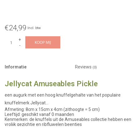
€24,99
Incl. btw
+
KOOP MIJ
-
Informatie
Reviews
(0)
Jellycat Amuseables Pickle
een augurk met een hoog knuffelgehalte van het populaire
knuffelmerk Jellycat...
Afmeting: 8cm x 15cm x 4cm (zithoogte = 5 cm)
Leeftijd: geschikt vanaf 0 maanden
Kenmerken: de knuffels uit de Amuseables collectie hebben een
vrolijk gezichtje en ribfluwelen beentjes
The Amuseables Pickle story:
Amuseables Pickle knuffel speelse