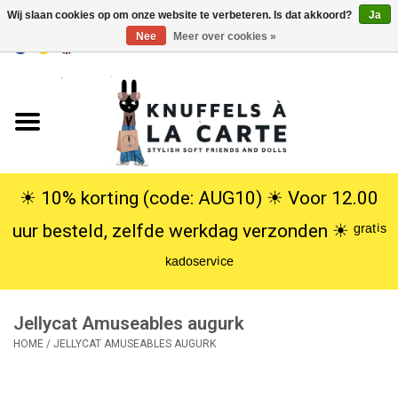
Wij slaan cookies op om onze website te verbeteren. Is dat akkoord?
Ja
Nee
Meer over cookies »
EUR
/
USD
0 Artikelen - €0,00
Home
Nieuw
Knuffels
☀︎ 10% korting (code: AUG10) ☀︎ Voor 12.00
uur besteld, zelfde werkdag verzonden ☀︎ ᵍʳᵃᵗⁱˢ
Poppen
ᵏᵃᵈᵒˢᵉʳᵛⁱᶜᵉ
SALE
Jellycat Amuseables augurk
Cadeauservice
HOME
/
JELLYCAT AMUSEABLES AUGURK
info