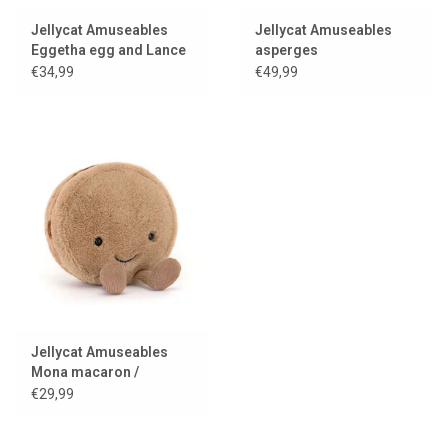
Jellycat Amuseables
Jellycat Amuseables
Eggetha egg and Lance
asperges
soldier
€34,99
€49,99
Jellycat Amuseables
Mona macaron /
chocolade
€29,99