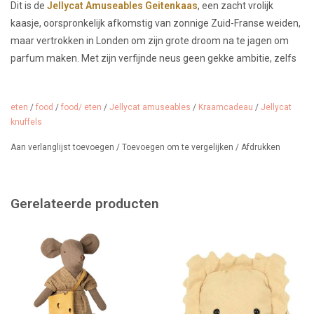
Dit is de
Jellycat Amuseables Geitenkaas
, een zacht vrolijk
kaasje, oorspronkelijk afkomstig van zonnige Zuid-Franse weiden,
maar vertrokken in Londen om zijn grote droom na te jagen om
parfum maken. Met zijn verfijnde neus geen gekke ambitie, zelfs
niet voor een stukje kaas.
Toch blijft hij trouw aan zijn roots en brengt hij elke zomer door in
eten
/
food
/
food/ eten
/
Jellycat amuseables
/
Kraamcadeau
/
Jellycat
Frankrijk, samen met zijn neefjes Amuseables Brie en
knuffels
Camembert.
Aan verlanglijst toevoegen
/
Toevoegen om te vergelijken
/
Afdrukken
Deze geitenkaas is 9 x 20 x 6 cm en geschikt vanaf 0 maanden.
Beperkte voorraad, dus op=op
Gerelateerde producten