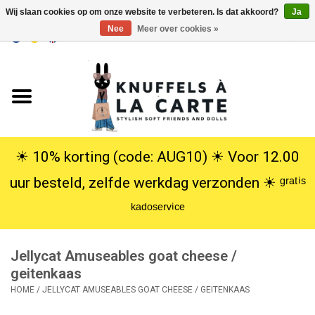
Wij slaan cookies op om onze website te verbeteren. Is dat akkoord?
Ja
Nee
Meer over cookies »
EUR
/
USD
0 Artikelen - €0,00
Home
Nieuw
Knuffels
☀︎ 10% korting (code: AUG10) ☀︎ Voor 12.00
uur besteld, zelfde werkdag verzonden ☀︎ ᵍʳᵃᵗⁱˢ
Poppen
ᵏᵃᵈᵒˢᵉʳᵛⁱᶜᵉ
SALE
Jellycat Amuseables goat cheese /
Cadeauservice
geitenkaas
HOME
/
JELLYCAT AMUSEABLES GOAT CHEESE / GEITENKAAS
info