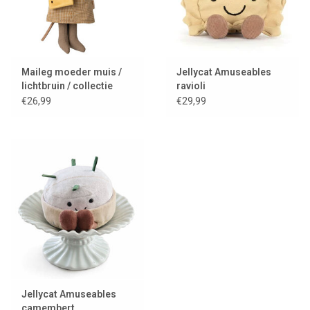
Maileg moeder muis /
Jellycat Amuseables
lichtbruin / collectie
ravioli
2025
€26,99
€29,99
Jellycat Amuseables
camembert