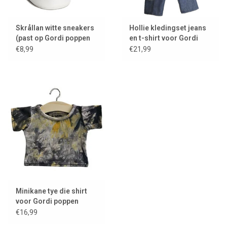
Skrållan witte sneakers
Hollie kledingset jeans
(past op Gordi poppen
en t-shirt voor Gordi
en Miniland poppen
poppen
€8,99
€21,99
Minikane tye die shirt
voor Gordi poppen
€16,99