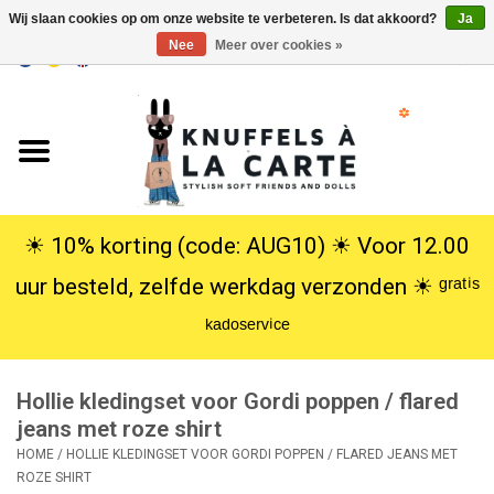
Wij slaan cookies op om onze website te verbeteren. Is dat akkoord?
Ja
Nee
Meer over cookies »
EUR
/
USD
0 Artikelen - €0,00
Home
Nieuw
Knuffels
☀︎ 10% korting (code: AUG10) ☀︎ Voor 12.00
uur besteld, zelfde werkdag verzonden ☀︎ ᵍʳᵃᵗⁱˢ
Poppen
ᵏᵃᵈᵒˢᵉʳᵛⁱᶜᵉ
SALE
Hollie kledingset voor Gordi poppen / flared
Cadeauservice
jeans met roze shirt
HOME
/
HOLLIE KLEDINGSET VOOR GORDI POPPEN / FLARED JEANS MET
ROZE SHIRT
info