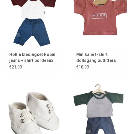
Hollie kledingset Robin
Minikane t-shirt
jeans + shirt bordeaux
dollsgang outfitters
voor Gordi poppen
voor Gordi poppen
€21,99
€18,99