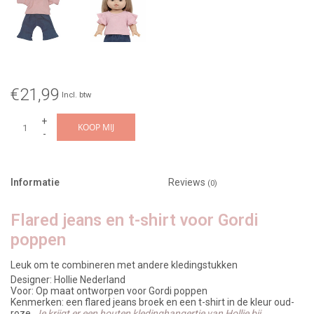
€21,99
Incl. btw
+
KOOP MIJ
-
Informatie
Reviews
(0)
Flared jeans en t-shirt voor Gordi
poppen
Leuk om te combineren met andere kledingstukken
Designer: Hollie Nederland
Voor: Op maat ontworpen voor Gordi poppen
Kenmerken: een flared jeans broek en een t-shirt in de kleur oud-
roze.
Je krijgt er een houten kledinghangertje van Hollie bij.