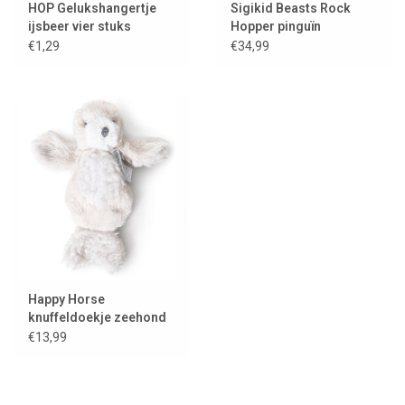
HOP Gelukshangertje
Sigikid Beasts Rock
ijsbeer vier stuks
Hopper pinguïn
€1,29
€34,99
Happy Horse
knuffeldoekje zeehond
Scooby
€13,99