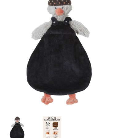
Lookbooks
Merken