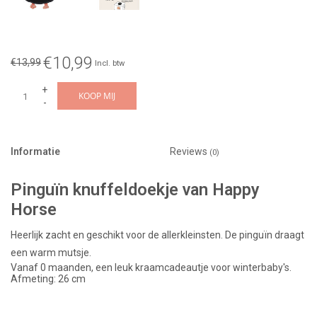
€10,99
€13,99
Incl. btw
+
KOOP MIJ
-
Informatie
Reviews
(0)
Pinguïn knuffeldoekje van Happy
Horse
Heerlijk zacht en geschikt voor de allerkleinsten. De pinguïn draagt
een warm mutsje.
Vanaf 0 maanden, een leuk kraamcadeautje voor winterbaby's.
Afmeting: 26 cm
Wasbaar op 30 graden (of kouder :-) )
Wij pakken het graag voor je in. Kijk bij onze cadeauservice en kies