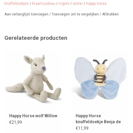
knuffeldoekjes
/
Kraamcadeau
/
vogels
/
winter
/
Happy Horse
jouw favoriete pakpapier uit.
Aan verlanglijst toevoegen
/
Toevoegen om te vergelijken
/
Afdrukken
Gerelateerde producten
Happy Horse wolf Willow
Happy Horse
knuffeldoekje Benja de
€21,99
bij
€11,99