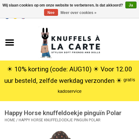
Wij slaan cookies op om onze website te verbeteren. Is dat akkoord?
Ja
Nee
Meer over cookies »
EUR
/
USD
0 Artikelen - €0,00
Home
Nieuw
Knuffels
☀︎ 10% korting (code: AUG10) ☀︎ Voor 12.00
uur besteld, zelfde werkdag verzonden ☀︎ ᵍʳᵃᵗⁱˢ
Poppen
ᵏᵃᵈᵒˢᵉʳᵛⁱᶜᵉ
SALE
Happy Horse knuffeldoekje pinguïn Polar
Cadeauservice
HOME
/
HAPPY HORSE KNUFFELDOEKJE PINGUÏN POLAR
info