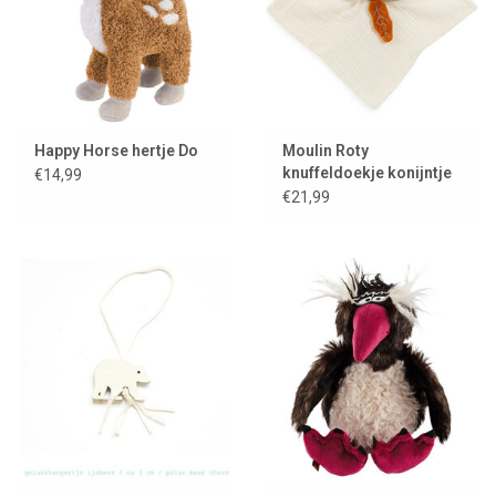
Happy Horse hertje Do
Moulin Roty
knuffeldoekje konijntje
€14,99
Lune
€21,99