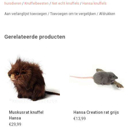
De chinchilla is 30 cm
huisdieren
/
Knuffelbeesten
/
Net echt knuffels
/
Hansa knuffels
De chinchilla is een klein, knaagdier met een extreem zachte en
Aan verlanglijst toevoegen
/
Toevoegen om te vergelijken
/
Afdrukken
dichte vacht. Oorspronkelijk afkomstig uit de Andes in Zuid-
Amerika, staat dit nachtdier bekend om zijn speelse en sociale
karakter.
Gerelateerde producten
Latijnse naam: Chinchilla lanigera (huisdier) / Chinchilla chinchilla
(wilde soort)
Muskusrat knuffel
Hansa Creation rat grijs
Hansa
€13,99
€29,99