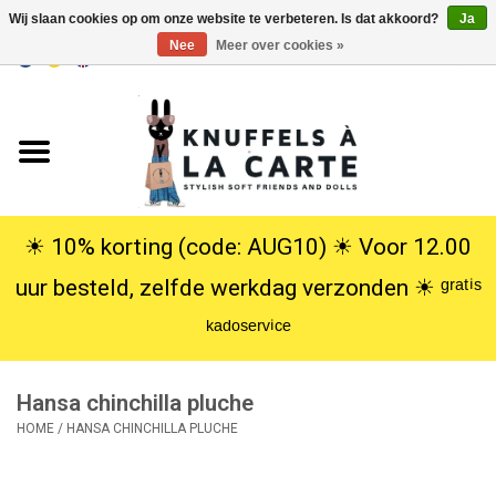
Wij slaan cookies op om onze website te verbeteren. Is dat akkoord?
Ja
Nee
Meer over cookies »
EUR
/
USD
0 Artikelen - €0,00
Home
Nieuw
Knuffels
☀︎ 10% korting (code: AUG10) ☀︎ Voor 12.00
uur besteld, zelfde werkdag verzonden ☀︎ ᵍʳᵃᵗⁱˢ
Poppen
ᵏᵃᵈᵒˢᵉʳᵛⁱᶜᵉ
SALE
Hansa chinchilla pluche
Cadeauservice
HOME
/
HANSA CHINCHILLA PLUCHE
info