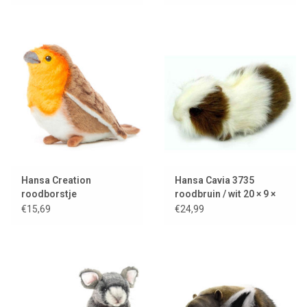
Hansa Creation
Hansa Cavia 3735
roodborstje
roodbruin / wit 20 × 9 ×
10 cm
€15,69
€24,99