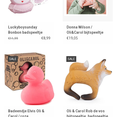
Luckyboysunday
Donna Wilson /
Bonbon badspeeltje
Oli&Carol bijtspeeltje
Ginge cat
€8,99
€19,05
€11,99
SALE
SALE
Badeendje Elvis Oli &
Oli & Carol Rob de vos
Carol / roze
bijtspeeltje, badspeeltje