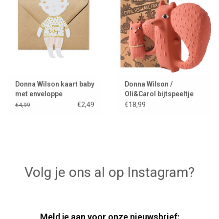
Donna Wilson kaart baby
Donna Wilson /
met enveloppe
Oli&Carol bijtspeeltje
Cyril Squirrel Fox
€2,49
€18,99
€4,99
Volg je ons al op Instagram?
Meld je aan voor onze nieuwsbrief: