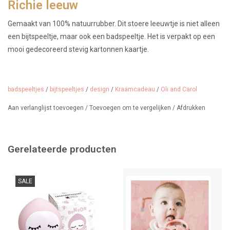
Richie leeuw
Gemaakt van 100% natuurrubber. Dit stoere leeuwtje is niet alleen
een bijtspeeltje, maar ook een badspeeltje. Het is verpakt op een
mooi gedecoreerd stevig kartonnen kaartje.
Richie leeuws een ontwerp van de Engelse ontwerpster Donna
Wilson in samenwerking met het Spaanse merk Oli & Carol.
badspeeltjes
/
bijtspeeltjes
/
design
/
Kraamcadeau
/
Oli and Carol
Geschikt vanaf 0 maanden.
Aan verlanglijst toevoegen
/
Toevoegen om te vergelijken
/
Afdrukken
Erg leuk als kraamcadeautje... Wist je dat wij een handige, gratis
cadeauservice hebben waar jij jouw favoriete inpakpapier kan
kiezen.. Indien gewenst printen wij ook jouw felicitatie op een
Gerelateerde producten
kaartje.
SALE