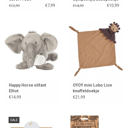
en armband
€7,99
€10,99
€12,99
€14,99
Happy Horse olifant
OYOY mini Lobo Lion
Elliot
knuffeldoekje
€14,99
€21,99
SALE