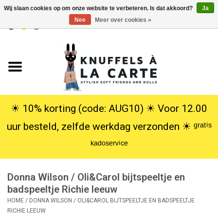
Wij slaan cookies op om onze website te verbeteren. Is dat akkoord?
Ja
Nee
Meer over cookies »
EUR
/
USD
0 Artikelen - €0,00
Home
Nieuw
Knuffels
☀︎ 10% korting (code: AUG10) ☀︎ Voor 12.00
uur besteld, zelfde werkdag verzonden ☀︎ ᵍʳᵃᵗⁱˢ
Poppen
ᵏᵃᵈᵒˢᵉʳᵛⁱᶜᵉ
SALE
Donna Wilson / Oli&Carol bijtspeeltje en
Cadeauservice
badspeeltje Richie leeuw
HOME
/
DONNA WILSON / OLI&CAROL BIJTSPEELTJE EN BADSPEELTJE
RICHIE LEEUW
info