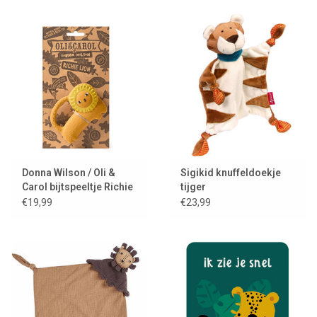
Donna Wilson / Oli &
Sigikid knuffeldoekje
Carol bijtspeeltje Richie
tijger
leeuw
€19,99
€23,99