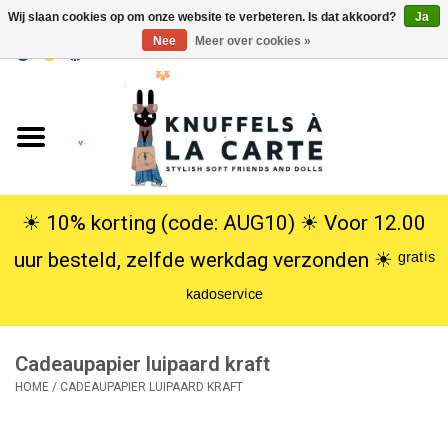
Wij slaan cookies op om onze website te verbeteren. Is dat akkoord?
Ja
Nee
Meer over cookies »
EUR
/
USD
0 Artikelen - €0,00
Home
Nieuw
Knuffels
☀︎ 10% korting (code: AUG10) ☀︎ Voor 12.00
uur besteld, zelfde werkdag verzonden ☀︎ ᵍʳᵃᵗⁱˢ
Poppen
ᵏᵃᵈᵒˢᵉʳᵛⁱᶜᵉ
SALE
Cadeaupapier luipaard kraft
Cadeauservice
HOME
/
CADEAUPAPIER LUIPAARD KRAFT
info