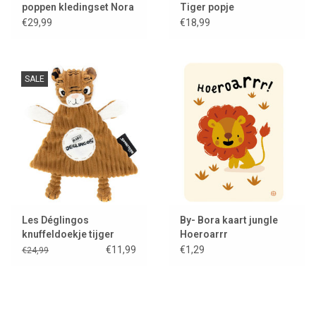
poppen kledingset Nora
Tiger popje
/ leopard print
€29,99
€18,99
SALE
Les Déglingos
By- Bora kaart jungle
knuffeldoekje tijger
Hoeroarrr
€11,99
€1,29
€24,99