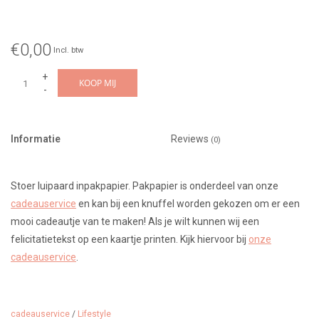
€0,00
Incl. btw
+
KOOP MIJ
-
Informatie
Reviews
(0)
Stoer luipaard inpakpapier. Pakpapier is onderdeel van onze
cadeauservice
en kan bij een knuffel worden gekozen om er een
mooi cadeautje van te maken! Als je wilt kunnen wij een
felicitatietekst op een kaartje printen. Kijk hiervoor bij
onze
cadeauservice
.
Dit papier is niet los te bestellen, maar kan meebesteld worden om
cadeauservice
/
Lifestyle