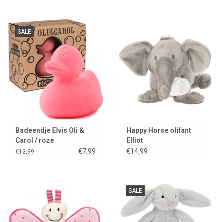
SALE
Badeendje Elvis Oli &
Happy Horse olifant
Carol / roze
Elliot
€7,99
€14,99
€12,99
SALE