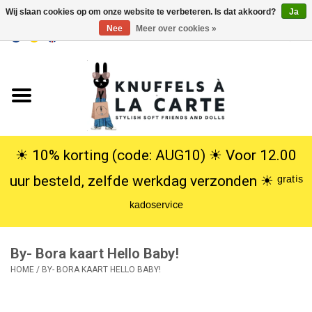
Wij slaan cookies op om onze website te verbeteren. Is dat akkoord?
Ja
Nee
Meer over cookies »
EUR
/
USD
0 Artikelen - €0,00
Home
Nieuw
Knuffels
☀︎ 10% korting (code: AUG10) ☀︎ Voor 12.00
uur besteld, zelfde werkdag verzonden ☀︎ ᵍʳᵃᵗⁱˢ
Poppen
ᵏᵃᵈᵒˢᵉʳᵛⁱᶜᵉ
SALE
By- Bora kaart Hello Baby!
Cadeauservice
HOME
/
BY- BORA KAART HELLO BABY!
info