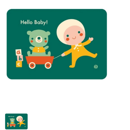
Lookbooks
Merken