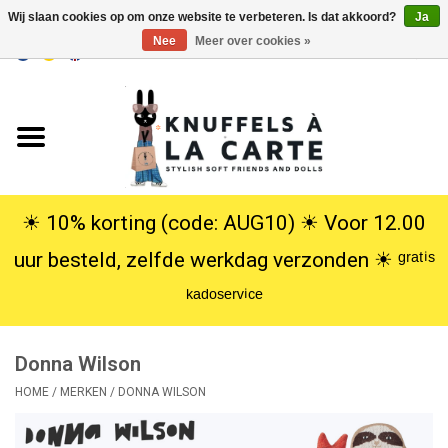
Wij slaan cookies op om onze website te verbeteren. Is dat akkoord?
Ja
Nee
Meer over cookies »
EUR
/
USD
0 Artikelen - €0,00
Home
Nieuw
Knuffels
☀︎ 10% korting (code: AUG10) ☀︎ Voor 12.00
uur besteld, zelfde werkdag verzonden ☀︎ ᵍʳᵃᵗⁱˢ
Poppen
ᵏᵃᵈᵒˢᵉʳᵛⁱᶜᵉ
SALE
Donna Wilson
Cadeauservice
HOME
/
MERKEN
/
DONNA WILSON
info