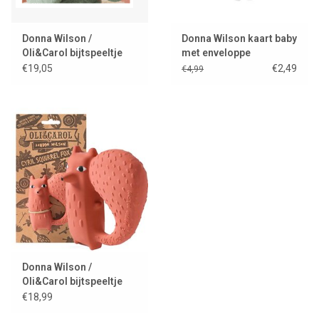
Donna Wilson /
Donna Wilson kaart baby
Oli&Carol bijtspeeltje
met enveloppe
Ginge cat
€19,05
€2,49
€4,99
Donna Wilson /
Oli&Carol bijtspeeltje
Cyril Squirrel Fox
€18,99