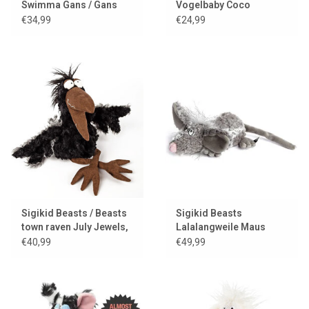
Swimma Gans / Gans
Vogelbaby Coco
Coocoo
€34,99
€24,99
Sigikid Beasts / Beasts
Sigikid Beasts
town raven July Jewels,
Lalalangweile Maus
KiKeRiKi
€40,99
€49,99