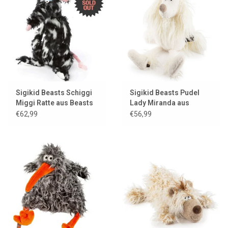
Sigikid Beasts Schiggi
Sigikid Beasts Pudel
Miggi Ratte aus Beasts
Lady Miranda aus
Town
BeastsTown
€62,99
€56,99