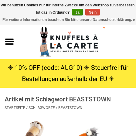
Wir benutzen Cookies nur für interne Zwecke um den Webshop zu verbessern.
Ist das in Ordnung?
Ja
Nein
EUR
/
USD
0 Artikel - €0,00
Für weitere Informationen beachten Sie bitte unsere Datenschutzerklärung. »
Startseite
Neu
Kuscheltiere
☀︎ 10% OFF (code: AUG10) ☀︎ Steuerfrei für
Bestellungen außerhalb der EU ☀︎
Poppen
Artikel mit Schlagwort BEASTSTOWN
SALE
STARTSEITE
/
SCHLAGWORTE
/
BEASTSTOWN
Geschenke
Info