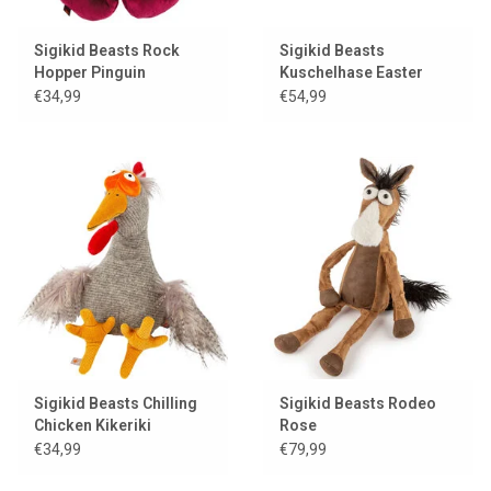
Sigikid Beasts Rock
Sigikid Beasts
Hopper Pinguin
Kuschelhase Easter
Beaster / Beaststown
€34,99
€54,99
Sigikid Beasts Chilling
Sigikid Beasts Rodeo
Chicken Kikeriki
Rose
€34,99
€79,99