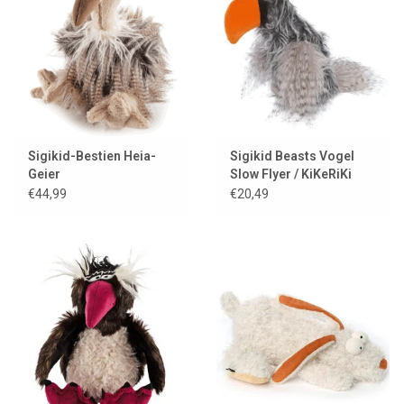
Lookbooks
Marken
Sigikid-Bestien Heia-
Sigikid Beasts Vogel
Geier
Slow Flyer / KiKeRiKi
Kollektion von
€44,99
€20,49
BeastsTown