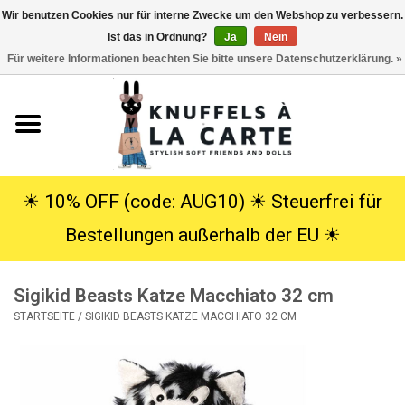
Wir benutzen Cookies nur für interne Zwecke um den Webshop zu verbessern.
Ist das in Ordnung?
Ja
Nein
EUR
/
USD
0 Artikel - €0,00
Für weitere Informationen beachten Sie bitte unsere Datenschutzerklärung. »
Startseite
Neu
Kuscheltiere
☀︎ 10% OFF (code: AUG10) ☀︎ Steuerfrei für
Bestellungen außerhalb der EU ☀︎
Poppen
Sigikid Beasts Katze Macchiato 32 cm
SALE
STARTSEITE
/
SIGIKID BEASTS KATZE MACCHIATO 32 CM
Geschenke
Info