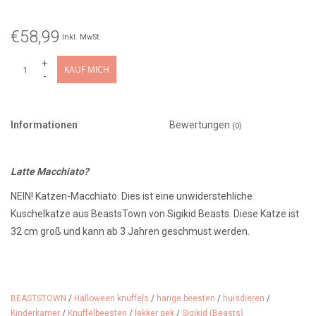
€58,99
Inkl. MwSt.
+
KAUF MICH
-
Informationen
Bewertungen
(0)
Latte Macchiato?
NEIN! Katzen-Macchiato. Dies ist eine unwiderstehliche
Kuschelkatze aus BeastsTown von Sigikid Beasts. Diese Katze ist
32 cm groß und kann ab 3 Jahren geschmust werden.
BEASTSTOWN
/
Halloween knuffels
/
harige beesten
/
huisdieren
/
Kinderkamer
/
Knuffelbeesten
/
lekker gek
/
Sigikid (Beasts)