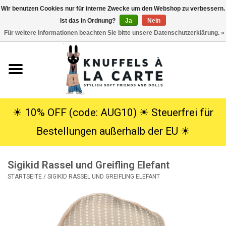
Wir benutzen Cookies nur für interne Zwecke um den Webshop zu verbessern.
Ist das in Ordnung?
Ja
Nein
EUR
/
USD
0 Artikel - €0,00
Für weitere Informationen beachten Sie bitte unsere Datenschutzerklärung. »
Startseite
Neu
Kuscheltiere
☀︎ 10% OFF (code: AUG10) ☀︎ Steuerfrei für
Bestellungen außerhalb der EU ☀︎
Poppen
Sigikid Rassel und Greifling Elefant
SALE
STARTSEITE
/
SIGIKID RASSEL UND GREIFLING ELEFANT
Geschenke
Info