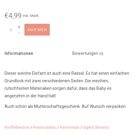
€4,99
Inkl. MwSt.
+
KAUF MICH
-
Informationen
Bewertungen
(0)
Dieser weiche Elefant ist auch eine Rassel. Es hat einen einfachen
Grundlook mit zwei verschiedenen Seiten. Die weichen,
rutschfesten Materialien sorgen dafür, dass das Baby es
angenehm in der Hand hält
Auch schön als Mutterschaftsgeschenk. Auf Wunsch verpacken
wir dieses Kuscheltier in Papier Ihrer Wahl. Schauen Sie sich
unseren Geschenkservice
an.
Knuffelbeesten
/
Kraamcadeau
/
Rammelaar
/
Sigikid (Beasts)
Geeignet ab 0 Monaten