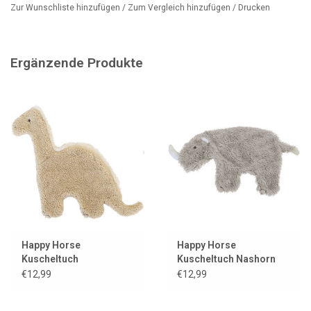
Zur Wunschliste hinzufügen
/
Zum Vergleich hinzufügen
/
Drucken
Abmessungen: 12 cm
Ergänzende Produkte
Happy Horse
Happy Horse
Kuscheltuch
Kuscheltuch Nashorn
Dinosaurier Dingo
Rufus
€12,99
€12,99