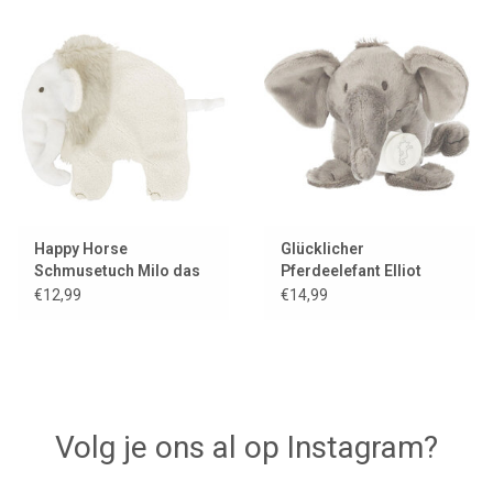
Happy Horse
Glücklicher
Schmusetuch Milo das
Pferdeelefant Elliot
Mammut
€12,99
€14,99
Volg je ons al op Instagram?