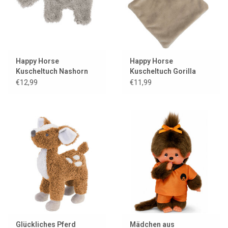
Happy Horse
Happy Horse
Kuscheltuch Nashorn
Kuscheltuch Gorilla
Rufus
Gayo
€12,99
€11,99
Glückliches Pferd
Mädchen aus