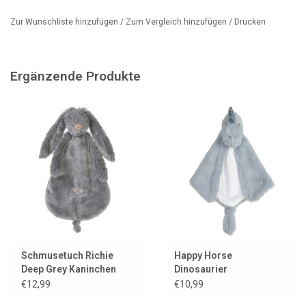
Zur Wunschliste hinzufügen
/
Zum Vergleich hinzufügen
/
Drucken
Ergänzende Produkte
Schmusetuch Richie
Happy Horse
Deep Grey Kaninchen
Dinosaurier
dunkelgrau Happy
Kuscheltuch
€12,99
€10,99
Horse