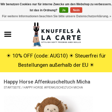
Wir benutzen Cookies nur für interne Zwecke um den Webshop zu verbessern.
Ist das in Ordnung?
Ja
Nein
EUR
/
USD
0 Artikel - €0,00
Für weitere Informationen beachten Sie bitte unsere Datenschutzerklärung. »
Startseite
Neu
Kuscheltiere
☀︎ 10% OFF (code: AUG10) ☀︎ Steuerfrei für
Bestellungen außerhalb der EU ☀︎
Poppen
Happy Horse Affenkuscheltuch Micha
SALE
STARTSEITE
/
HAPPY HORSE AFFENKUSCHELTUCH MICHA
Geschenke
Info