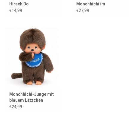
Hirsch Do
Monchhichi im
orangefarbenen
€14,99
€27,99
Fußballtrikot /
Weltmeisterschaft 2026
Monchhichi-Junge mit
blauem Lätzchen
€24,99