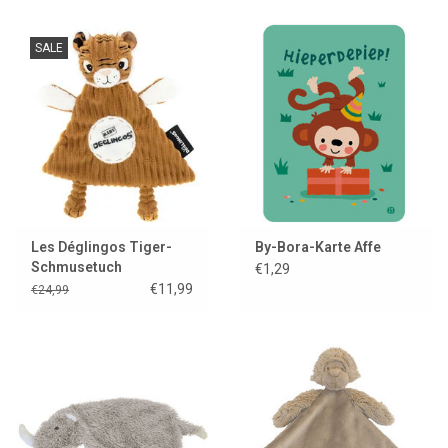
SALE
Les Déglingos Tiger-
By-Bora-Karte Affe
Schmusetuch
€1,29
€11,99
€24,99