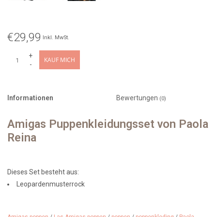
€29,99
Inkl. MwSt.
+
KAUF MICH
-
Informationen
Bewertungen
(0)
Amigas Puppenkleidungsset von Paola
Reina
Dieses Set besteht aus:
Leopardenmusterrock
ein T-Shirt
Eine schwarze Weste aus glänzendem Garn.