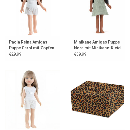
Paola Reina Amigas
Minikane Amigas Puppe
Puppe Carol mit Zöpfen
Nora mit Minikane-Kleid
im Haar
€29,99
€39,99