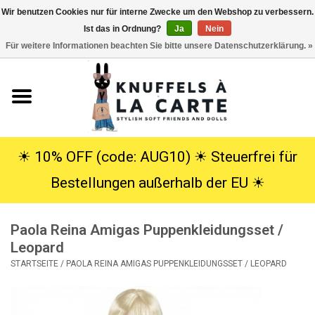
Wir benutzen Cookies nur für interne Zwecke um den Webshop zu verbessern.
Ist das in Ordnung?
Ja
Nein
EUR
/
USD
0 Artikel - €0,00
Für weitere Informationen beachten Sie bitte unsere Datenschutzerklärung. »
Startseite
Neu
Kuscheltiere
☀︎ 10% OFF (code: AUG10) ☀︎ Steuerfrei für
Bestellungen außerhalb der EU ☀︎
Poppen
Paola Reina Amigas Puppenkleidungsset /
SALE
Leopard
STARTSEITE
/
PAOLA REINA AMIGAS PUPPENKLEIDUNGSSET / LEOPARD
Geschenke
Info