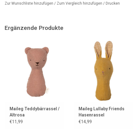
Zur Wunschliste hinzufügen
/
Zum Vergleich hinzufügen
/
Drucken
Abmessungen: H3,5 x L17,5 x B13 cm
Marke: OYOY MINI
Geeignet ab 0 Monaten und ein tolles
Ergänzende Produkte
Schwangerschaftsgeschenk.
Maileg Teddybärrassel /
Maileg Lullaby Friends
Altrosa
Hasenrassel
€11,99
€14,99