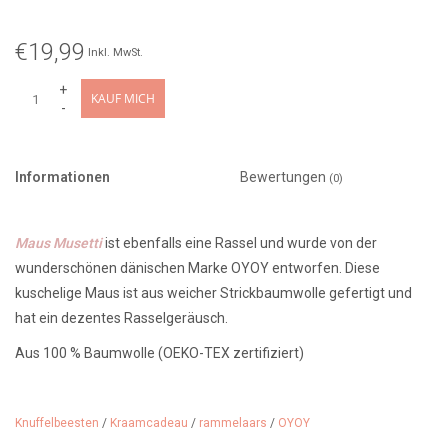
€19,99
Inkl. MwSt.
+
KAUF MICH
-
Informationen
Bewertungen
(0)
Maus Musetti
ist ebenfalls eine Rassel und wurde von der
wunderschönen dänischen Marke OYOY entworfen. Diese
kuschelige Maus ist aus weicher Strickbaumwolle gefertigt und
hat ein dezentes Rasselgeräusch.
Aus 100 % Baumwolle (OEKO-TEX zertifiziert)
Gefüllt mit 100 % recyceltem Polyester
Knuffelbeesten
/
Kraamcadeau
/
rammelaars
/
OYOY
Farbe: Off White / Melange