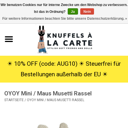
Wir benutzen Cookies nur für interne Zwecke um den Webshop zu verbessern.
Ist das in Ordnung?
Ja
Nein
EUR
/
USD
0 Artikel - €0,00
Für weitere Informationen beachten Sie bitte unsere Datenschutzerklärung. »
Startseite
Neu
Kuscheltiere
☀︎ 10% OFF (code: AUG10) ☀︎ Steuerfrei für
Bestellungen außerhalb der EU ☀︎
Poppen
OYOY Mini / Maus Musetti Rassel
SALE
STARTSEITE
/
OYOY MINI / MAUS MUSETTI RASSEL
Geschenke
Info