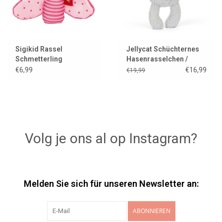
Sigikid Rassel
Jellycat Schüchternes
Schmetterling
Hasenrasselchen /
Silber
€6,99
€16,99
€19,99
Volg je ons al op Instagram?
Melden Sie sich für unseren Newsletter an:
ABONNIEREN