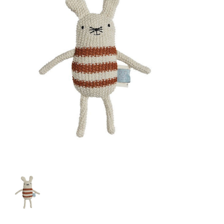
Lookbooks
Marken