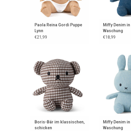
Paola Reina Gordi Puppe
Miffy Denim in
Lynn
Waschung
€21,99
€18,99
Stilvolles, schickes und
Miffy aus helle
elegantes Kuscheln
ZUM WARENKORB
ZUM WARENKORB HINZUFÜGEN
Boris-Bär im klassischen,
Miffy Denim in 
schicken
Waschung