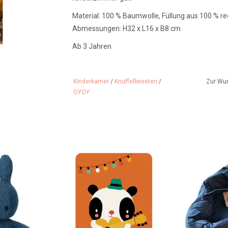
Material: 100 % Baumwolle, Füllung aus 100 % r
Abmessungen: H32 x L16 x B8 cm
Ab 3 Jahren
Kinderkamer
/
Knuffelbeesten
/
Zur Wu
OYOY
 Wash Denim
Wir können dieses Ticket nicht
Supercoole
direkt ausdrucken. Falls
Denim mit Bet
 HINZUFÜGEN
gewünscht, kann ein gedrucktes
Gord
Etikett mit einer Nachricht darauf
ZUM WARENK
geklebt werden. Das Ticket kann
auch separat gekauft werden.
ZUM WARENKORB HINZUFÜGEN