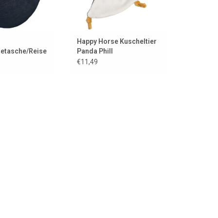
Happy Horse Kuscheltier
etasche/Reisewiege
Panda Phill
 Denim mit
€11,49
 Decke