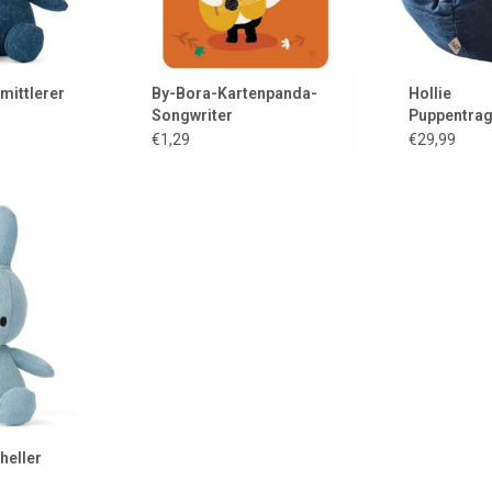
 mittlerer
By-Bora-Kartenpanda-
Hollie
Songwriter
Puppentrag
aus coolem
€1,29
€29,99
Kissen und
m Wash Denim
 HINZUFÜGEN
heller