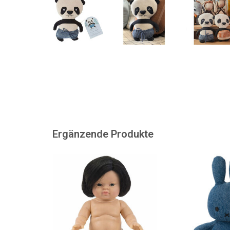
Ergänzende Produkte
Lynn ist eine asiatische Gordi-
Miffy aus Mid
Puppe von Paola Reina.
ZUM WARENKORB
ZUM WARENKORB HINZUFÜGEN