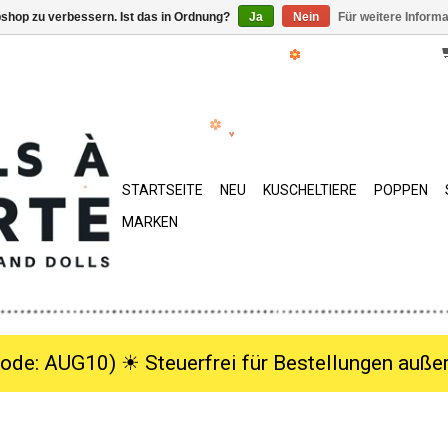
shop zu verbessern. Ist das in Ordnung?
Ja
Nein
Für weitere Inform
STARTSEITE
NEU
KUSCHELTIERE
POPPEN
MARKEN
ode: AUG10) ☀︎ Steuerfrei für Bestellungen außer