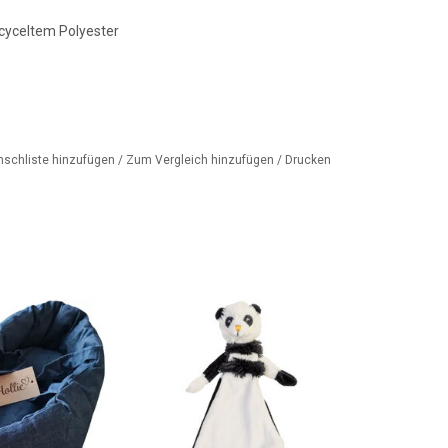
ecyceltem Polyester
nschliste hinzufügen
/
Zum Vergleich hinzufügen
/
Drucken
s Reisebett aus
Cooles Kuscheltuch der
twäsche / für die
niederländischen Marke Happy
i-Puppen
Horse
ORB HINZUFÜGEN
ZUM WARENKORB HINZUFÜGEN