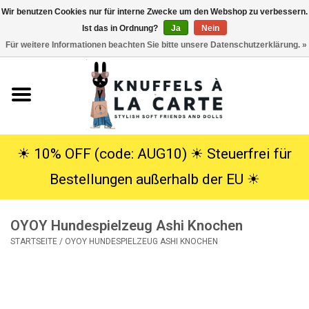
Wir benutzen Cookies nur für interne Zwecke um den Webshop zu verbessern.
Ist das in Ordnung?
Ja
Nein
EUR
/
USD
0 Artikel - €0,00
Für weitere Informationen beachten Sie bitte unsere Datenschutzerklärung. »
Startseite
Neu
Kuscheltiere
☀︎ 10% OFF (code: AUG10) ☀︎ Steuerfrei für
Bestellungen außerhalb der EU ☀︎
Poppen
OYOY Hundespielzeug Ashi Knochen
SALE
STARTSEITE
/
OYOY HUNDESPIELZEUG ASHI KNOCHEN
Geschenke
Info