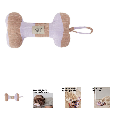
Lookbooks
Marken