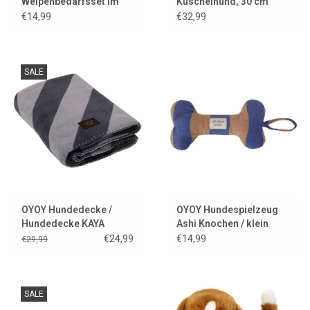
Welpenbedarfsset im
Kuschelhund, 30 cm
Metallkoffer
€14,99
€32,99
SALE
OYOY Hundedecke /
OYOY Hundespielzeug
Hundedecke KAYA
Ashi Knochen / klein
€24,99
€14,99
€29,99
SALE