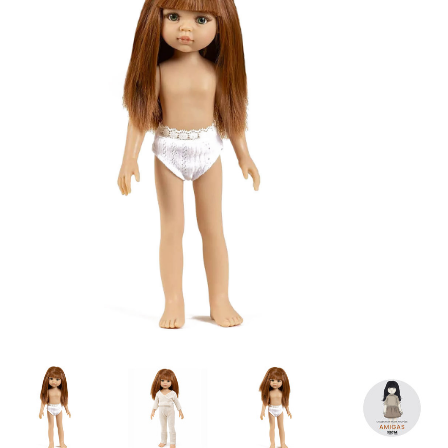
Lookbooks
Marken