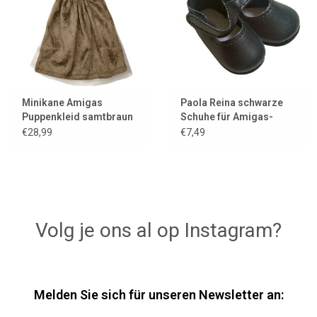
Minikane Amigas
Paola Reina schwarze
Puppenkleid samtbraun
Schuhe für Amigas-
mit Minikane
Puppen
€28,99
€7,49
Kleiderbügel
Volg je ons al op Instagram?
Melden Sie sich für unseren Newsletter an: