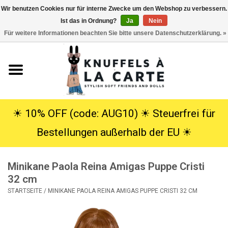
Wir benutzen Cookies nur für interne Zwecke um den Webshop zu verbessern.
Ist das in Ordnung?
Ja
Nein
EUR
/
USD
0 Artikel - €0,00
Für weitere Informationen beachten Sie bitte unsere Datenschutzerklärung. »
Startseite
Neu
Kuscheltiere
☀︎ 10% OFF (code: AUG10) ☀︎ Steuerfrei für
Bestellungen außerhalb der EU ☀︎
Poppen
Minikane Paola Reina Amigas Puppe Cristi
SALE
32 cm
STARTSEITE
/
MINIKANE PAOLA REINA AMIGAS PUPPE CRISTI 32 CM
Geschenke
Info