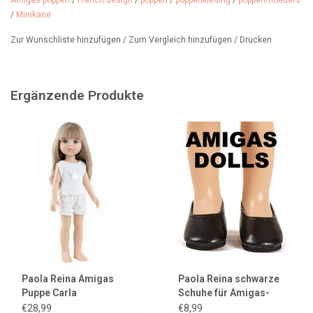
Amigas poppen
/
French design
/
poppen
/
poppenkleding
/
poppenmoeders
Empfohlenes Alter: ab 3 Jahren
/
Minikane
Zur Wunschliste hinzufügen
/
Zum Vergleich hinzufügen
/
Drucken
In unserem Geschäft verkaufen wir Kleidung und Accessoires für
Amigas-Puppen und natürlich auch andere Amigas-Puppen. Die
Ergänzende Produkte
Puppen sind alle wunderschön.
Paola Reina Amigas
Paola Reina schwarze
Puppe Carla
Schuhe für Amigas-
Puppen
€28,99
€8,99