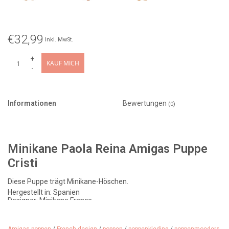
€32,99
Inkl. MwSt.
+
KAUF MICH
-
Informationen
Bewertungen
(0)
Minikane Paola Reina Amigas Puppe
Cristi
Diese Puppe trägt Minikane-Höschen.
Hergestellt in: Spanien
Designer: Minikane France
Merkmale: langes, dunkelrotes Haar, leichter Vanilleduft. Amigas-
Puppen können ohne Unterstützung stehen.
Größe: 32 cm