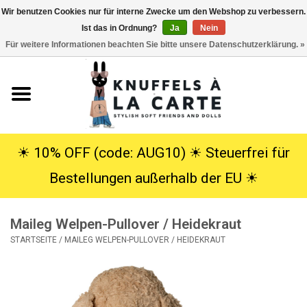
Wir benutzen Cookies nur für interne Zwecke um den Webshop zu verbessern.
Ist das in Ordnung?
Ja
Nein
EUR
/
USD
0 Artikel - €0,00
Für weitere Informationen beachten Sie bitte unsere Datenschutzerklärung. »
Startseite
Neu
Kuscheltiere
☀︎ 10% OFF (code: AUG10) ☀︎ Steuerfrei für
Bestellungen außerhalb der EU ☀︎
Poppen
Maileg Welpen-Pullover / Heidekraut
SALE
STARTSEITE
/
MAILEG WELPEN-PULLOVER / HEIDEKRAUT
Geschenke
Info