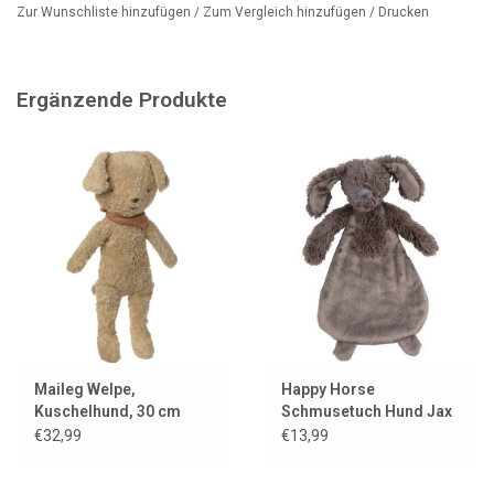
Der Welpe (Maileg-Welpe) ist nicht im Preis inbegriffen, kann
Zur Wunschliste hinzufügen
/
Zum Vergleich hinzufügen
/
Drucken
aber separat in unserem Shop erworben werden.
Ergänzende Produkte
Maileg Welpe,
Happy Horse
Kuschelhund, 30 cm
Schmusetuch Hund Jax
€32,99
€13,99