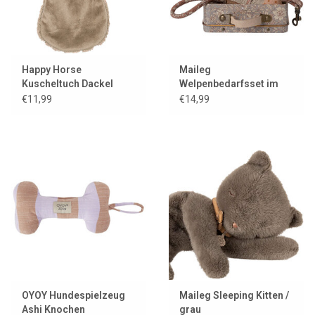
Happy Horse
Maileg
Kuscheltuch Dackel
Welpenbedarfsset im
Duke
Metallkoffer
€11,99
€14,99
OYOY Hundespielzeug
Maileg Sleeping Kitten /
Ashi Knochen
grau