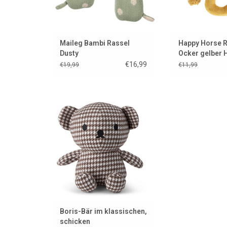
Maileg Bambi Rassel
Happy Horse 
Dusty
Ocker gelber 
€16,99
€19,99
€11,99
Stilvolles, schickes und
elegantes Kuscheln
ZUM WARENKORB HINZUFÜGEN
Boris-Bär im klassischen,
schicken