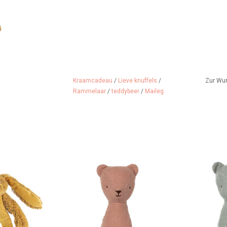
Kraamcadeau
/
Lieve knuffels
/
Zur Wu
Rammelaar
/
teddybeer
/
Maileg
Happy Horse in
Teddybärrassel von Maileg
Maileg Te
chatten. Das
ZUM WARENKORB HINZUFÜGEN
ZUM WARENK
e Kaninchen!
 HINZUFÜGEN