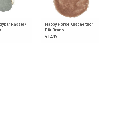
dybär Rassel /
Happy Horse Kuscheltuch
n
Bär Bruno
€12,49