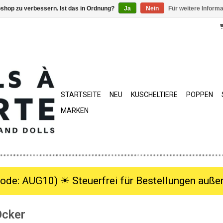
shop zu verbessern. Ist das in Ordnung?
Ja
Nein
Für weitere Inform
STARTSEITE
NEU
KUSCHELTIERE
POPPEN
MARKEN
ode: AUG10) ☀︎ Steuerfrei für Bestellungen außer
Ocker