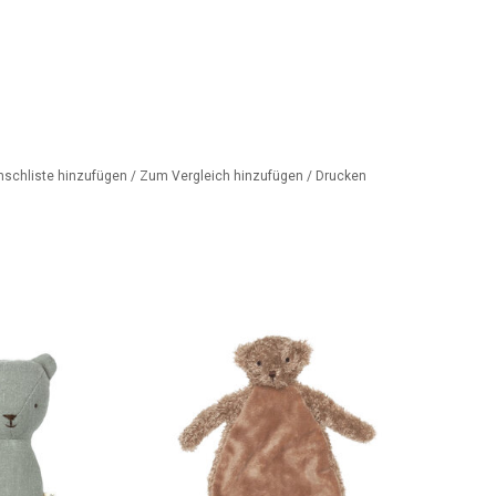
nschliste hinzufügen
/
Zum Vergleich hinzufügen
/
Drucken
ddybär-Rassel
Babys erster Teddybär....
ORB HINZUFÜGEN
ZUM WARENKORB HINZUFÜGEN