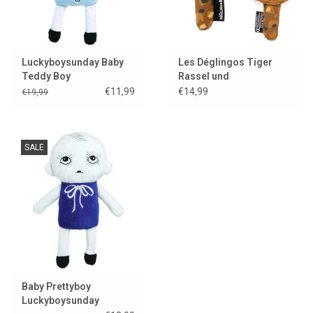
Luckyboysunday Baby
Les Déglingos Tiger
Teddy Boy
Rassel und
quietschendes
€11,99
€14,99
€19,99
Spielzeug mit Spiegel
SALE
Baby Prettyboy
Luckyboysunday