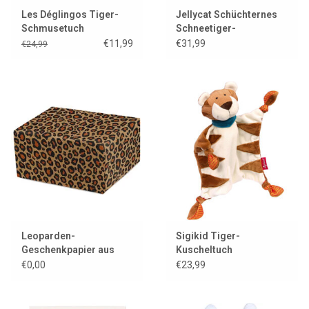
Les Déglingos Tiger-
Jellycat Schüchternes
Schmusetuch
Schneetiger-
Kuscheltuch
€11,99
€31,99
€24,99
Leoparden-
Sigikid Tiger-
Geschenkpapier aus
Kuscheltuch
Kraftpapier
€0,00
€23,99