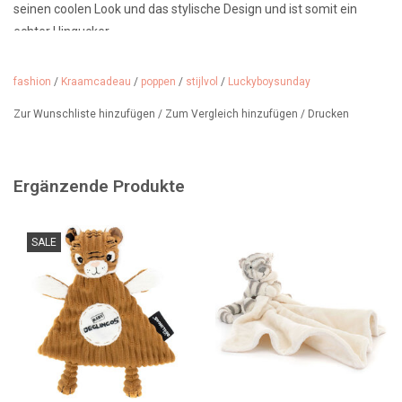
seinen coolen Look und das stylische Design und ist somit ein
echter Hingucker.
Baby Tiger ist 25 cm groß und eignet sich perfekt zum Kuscheln,
fashion
/
Kraamcadeau
/
poppen
/
stijlvol
/
Luckyboysunday
ist aber auch ein schönes Dekostück. Die Puppe ist waschbar.
Zur Wunschliste hinzufügen
/
Zum Vergleich hinzufügen
/
Drucken
Geeignet ab 0 Monaten, ein perfektes Mutterschaftsgeschenk.
Fast ausverkauft.....
Wir verkaufen noch mehr Luckyboysunday in unserem Laden.
Ergänzende Produkte
SALE