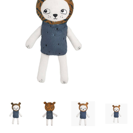
Lookbooks
Marken