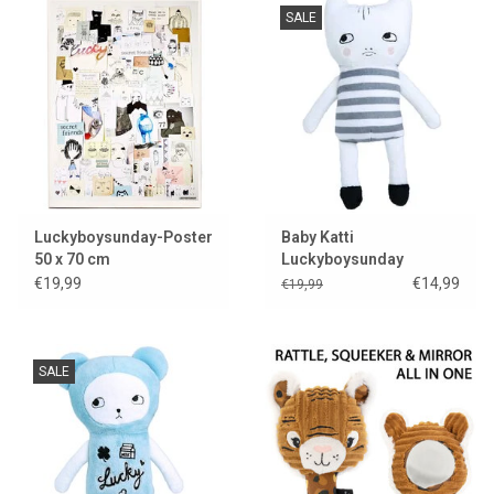
SALE
Luckyboysunday-Poster
Baby Katti
50 x 70 cm
Luckyboysunday
€19,99
€14,99
€19,99
SALE