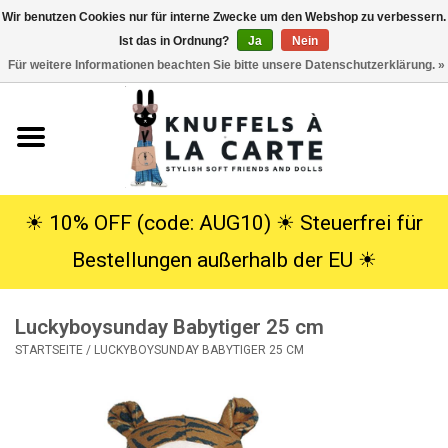
Wir benutzen Cookies nur für interne Zwecke um den Webshop zu verbessern.
Ist das in Ordnung?
Ja
Nein
EUR
/
USD
0 Artikel - €0,00
Für weitere Informationen beachten Sie bitte unsere Datenschutzerklärung. »
Startseite
Neu
Kuscheltiere
☀︎ 10% OFF (code: AUG10) ☀︎ Steuerfrei für
Bestellungen außerhalb der EU ☀︎
Poppen
Luckyboysunday Babytiger 25 cm
SALE
STARTSEITE
/
LUCKYBOYSUNDAY BABYTIGER 25 CM
Geschenke
Info