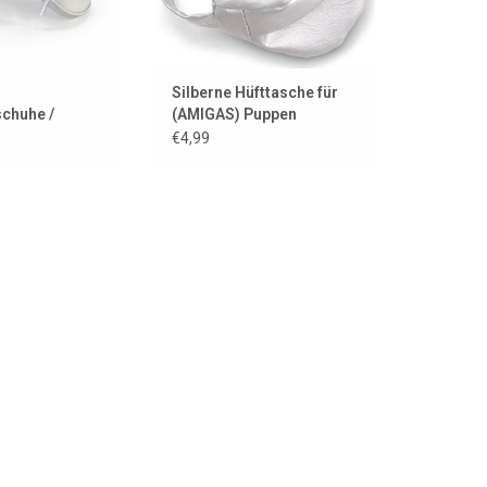
Silberne Hüfttasche für
schuhe /
(AMIGAS) Puppen
 für die
€4,99
ppen