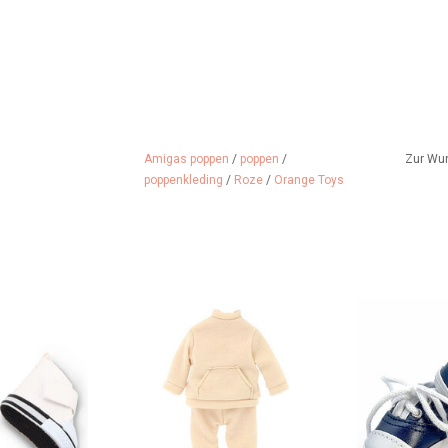
Amigas poppen
/
poppen
/
Zur Wu
poppenkleding
/
Roze
/
Orange Toys
AMIGAS) Puppen
Sandfarbener Jogginganzug,
Coole blau
schuhe
passend für die Amigas-Puppen
Amiga
 HINZUFÜGEN
ZUM WARENKORB HINZUFÜGEN
ZUM WARENK