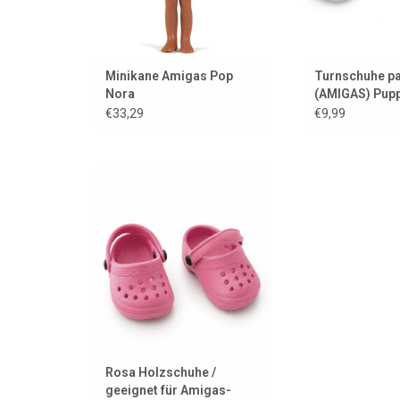
Minikane Amigas Pop
Turnschuhe pa
Nora
(AMIGAS) Pupp
Puppenschuh
€33,29
€9,99
Crocs für die Amigas-Puppen!!
ZUM WARENKORB HINZUFÜGEN
Rosa Holzschuhe /
geeignet für Amigas-