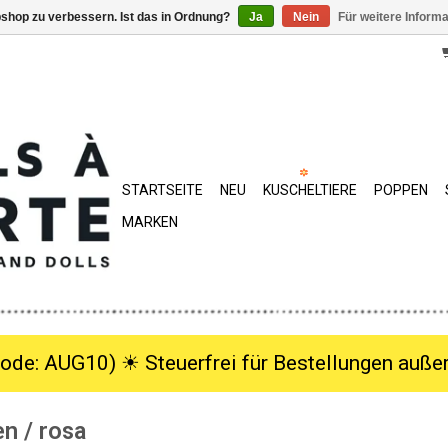
shop zu verbessern. Ist das in Ordnung?
Ja
Nein
Für weitere Inform
STARTSEITE
NEU
KUSCHELTIERE
POPPEN
MARKEN
ode: AUG10) ☀︎ Steuerfrei für Bestellungen außer
n / rosa