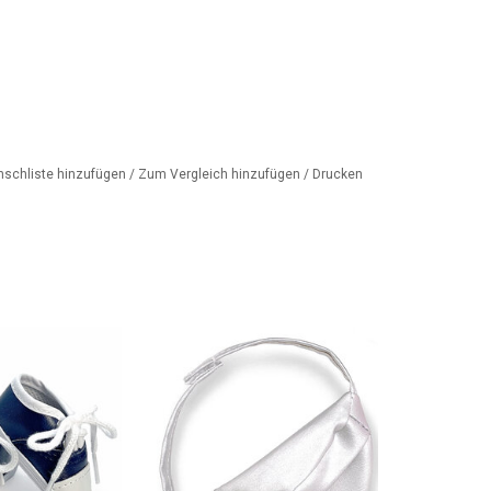
nschliste hinzufügen
/
Zum Vergleich hinzufügen
/
Drucken
e Körbe für die
Stilvolle Gürteltasche aus
s-Puppen.
silbernem Kunstleder. Passt
super zu den Amigas Puppen
ORB HINZUFÜGEN
ZUM WARENKORB HINZUFÜGEN