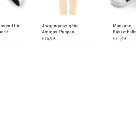
ssend für
Jogginganzug für
Minikane
en /
Amigas-Puppen
Basketball
e
Turnschuhe
€15,99
€11,49
Amigas-Pu