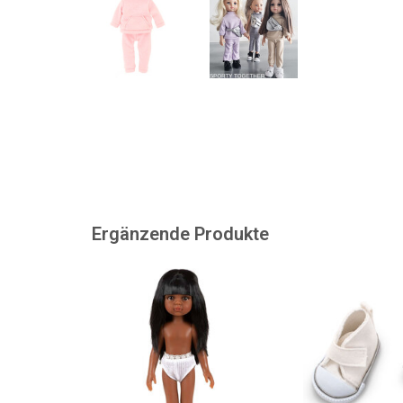
Ergänzende Produkte
Wunderschöne Amigas-Puppe
Turnschuhe für (
Nora von Minikane
/ Puppen
ZUM WARENKORB HINZUFÜGEN
ZUM WARENKORB