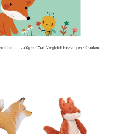
nschliste hinzufügen
/
Zum Vergleich hinzufügen
/
Drucken
ol Rob de Fox
Kuscheliger Fuchs von Happy
g, Badespielzeug
Horse
Armband
ZUM WARENKORB HINZUFÜGEN
ORB HINZUFÜGEN