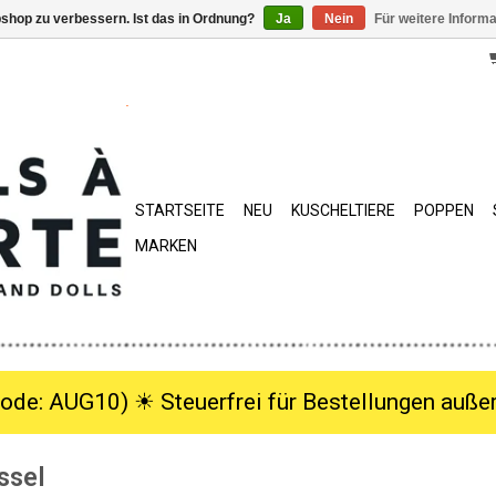
shop zu verbessern. Ist das in Ordnung?
Ja
Nein
Für weitere Inform
STARTSEITE
NEU
KUSCHELTIERE
POPPEN
MARKEN
ode: AUG10) ☀︎ Steuerfrei für Bestellungen außer
ssel