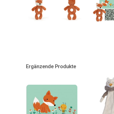
Ergänzende Produkte
Wir können nicht direkt auf diese
Ein weicher Fuchs 
Karte drucken. Falls gewünscht,
von Happy
kann ein gedrucktes Etikett mit
ZUM WARENKORB
Nachricht darauf angebracht
werden. Das Ticket kann auch
separat gekauft werden.
ZUM WARENKORB HINZUFÜGEN