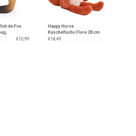
 Rob de Fox
Happy Horse
eug,
Kuschelfuchs Flore 28 cm
eug und
€10,99
€18,49