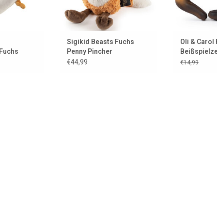
Sigikid Beasts Fuchs
Oli & Carol
Fuchs
Penny Pincher
Beißspielz
Badespielz
€44,99
€14,99
Armband