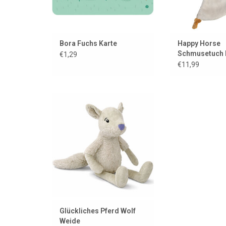
Bora Fuchs Karte
Happy Horse
Schmusetuch 
€1,29
Forrester
€11,99
Dieser Wolf ist sehr lieb und
heißt Willow.
ZUM WARENKORB HINZUFÜGEN
Glückliches Pferd Wolf
Weide