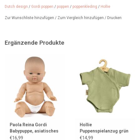
einer Größe von 38 cm.
Dutch design
/
Gordi poppen
/
poppen
/
poppenkleding
/
Hollie
Designerin: Hollie Niederlande
Material: Bio-Baumwolle
Zur Wunschliste hinzufügen
/
Zum Vergleich hinzufügen
/
Drucken
Farbe: Zartrosa, durchbrochen
Ergänzende Produkte
Paola Reina Gordi
Hollie
Babypuppe, asiatisches
Puppenspielanzug grün
Mädchen, helle Augen
für die Gordi Puppen
€16,99
€14,99