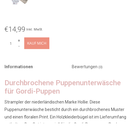
€14,99
Inkl. MwSt.
+
KAUF MICH
-
Informationen
Bewertungen
(0)
Durchbrochene Puppenunterwäsche
für Gordi-Puppen
Strampler der niederländischen Marke Hollie. Diese
Puppenunterwäsche besticht durch ein durchbrochenes Muster
und einen floralen Print. Ein Holzkleiderbügel ist im Lieferumfang
enthalten. Das Set ist speziell für die Gordi-Puppen von Paola
Reina und Minikane gefertigt. Es passt auch Miniland-Puppen mit