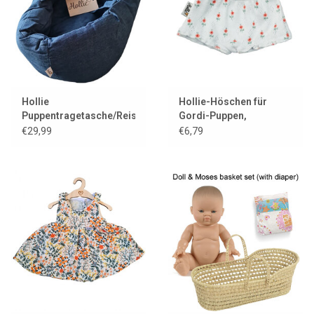
Hollie
Hollie-Höschen für
Puppentragetasche/Reisewiege
Gordi-Puppen,
aus coolem Denim mit
durchbrochen mit
€29,99
€6,79
Kissen und Decke
Blumendruck