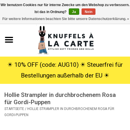
Wir benutzen Cookies nur für interne Zwecke um den Webshop zu verbessern.
Ist das in Ordnung?
Ja
Nein
EUR
/
USD
0 Artikel - €0,00
Für weitere Informationen beachten Sie bitte unsere Datenschutzerklärung. »
Startseite
Neu
Kuscheltiere
☀︎ 10% OFF (code: AUG10) ☀︎ Steuerfrei für
Bestellungen außerhalb der EU ☀︎
Poppen
Hollie Strampler in durchbrochenem Rosa
SALE
für Gordi-Puppen
STARTSEITE
/
HOLLIE STRAMPLER IN DURCHBROCHENEM ROSA FÜR
Geschenke
GORDI-PUPPEN
Info