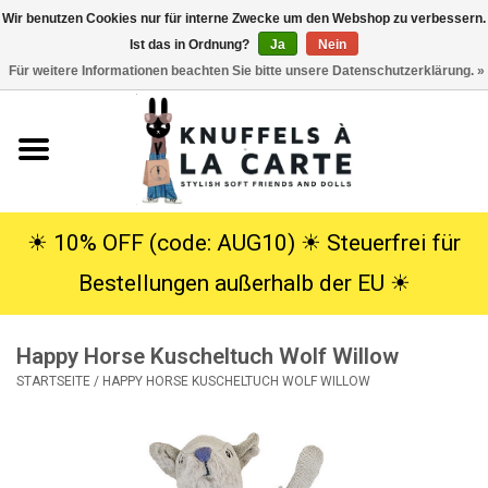
Wir benutzen Cookies nur für interne Zwecke um den Webshop zu verbessern.
Ist das in Ordnung?
Ja
Nein
EUR
/
USD
0 Artikel - €0,00
Für weitere Informationen beachten Sie bitte unsere Datenschutzerklärung. »
Startseite
Neu
Kuscheltiere
☀︎ 10% OFF (code: AUG10) ☀︎ Steuerfrei für
Bestellungen außerhalb der EU ☀︎
Poppen
Happy Horse Kuscheltuch Wolf Willow
SALE
STARTSEITE
/
HAPPY HORSE KUSCHELTUCH WOLF WILLOW
Geschenke
Info