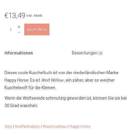
€13,49
Inkl. MwSt.
+
KAUF MICH
-
Informationen
Bewertungen
(0)
Dieses coole Kuscheltuch ist von der niederländischen Marke
Happy Horse. Es ist
Wolf Willow
, ein zäher, aber so weicher
Kuschelwolf für die Kleinen.
Wenn die Wolfsweide schmutzig geworden ist, können Sie sie bei
30 Grad waschen.
Das Kuscheltuch ist 22 cm groß und ab 0 Monaten geeignet.
Grijs
/
knuffeldoekjes
/
Kraamcadeau
/
Happy Horse