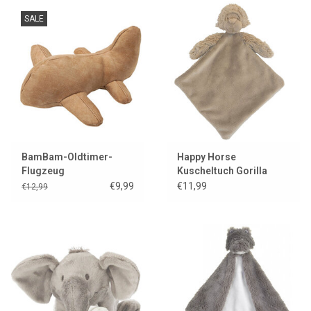
SALE
BamBam-Oldtimer-
Happy Horse
Flugzeug
Kuscheltuch Gorilla
Gayo
€9,99
€11,99
€12,99