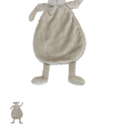
Lookbooks
Marken