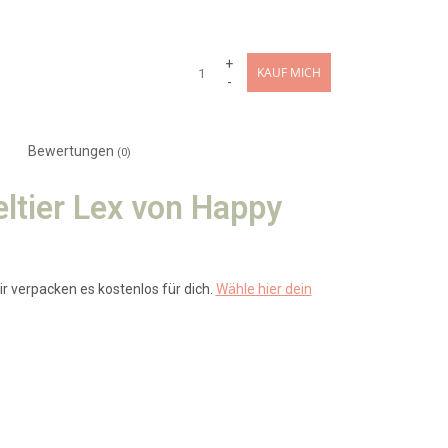
+
KAUF MICH
-
Bewertungen
(0)
tier Lex von Happy
r verpacken es kostenlos für dich.
Wähle hier dein