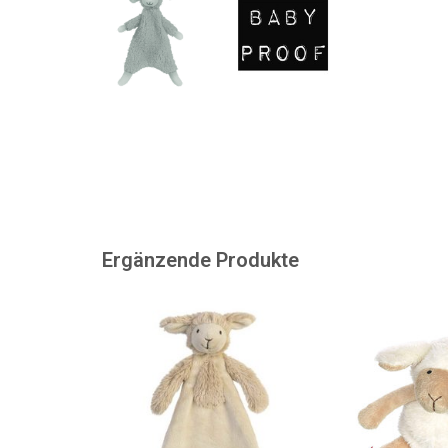
Ergänzende Produkte
Trauen Sie sich und nehmen Sie
Süßes und weiches
diese Kuscheldecke in
mit Granula
Lammform. Sie ist von Happy
ZUM WARENKORB
Horse.
ZUM WARENKORB HINZUFÜGEN