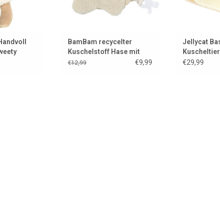
Handvoll
BamBam recycelter
Jellycat Ba
weety
Kuschelstoff Hase mit
Kuscheltier
Schnulleraufsatz
€9,99
€29,99
€12,99