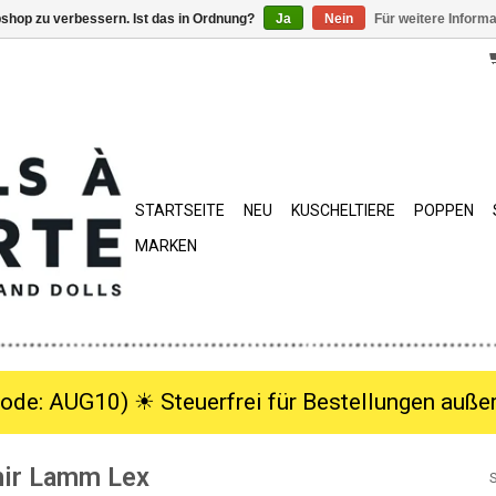
shop zu verbessern. Ist das in Ordnung?
Ja
Nein
Für weitere Inform
STARTSEITE
NEU
KUSCHELTIERE
POPPEN
MARKEN
ode: AUG10) ☀︎ Steuerfrei für Bestellungen außer
ir Lamm Lex