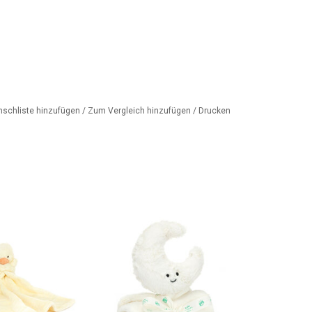
nschliste hinzufügen
/
Zum Vergleich hinzufügen
/
Drucken
 Schmusetuch der
Zum Mond und...
ke Jellycat
ZUM WARENKORB HINZUFÜGEN
ORB HINZUFÜGEN