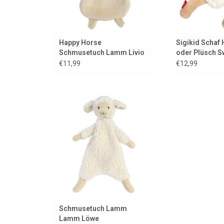
Happy Horse
Sigikid Schaf 
Schmusetuch Lamm Livio
oder Plüsch S
€11,99
€12,99
Dieses Kuscheltier ist so süß!!!
ZUM WARENKORB HINZUFÜGEN
Schmusetuch Lamm
Lamm Löwe