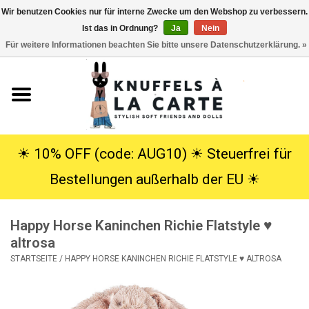
Wir benutzen Cookies nur für interne Zwecke um den Webshop zu verbessern.
Ist das in Ordnung?
Ja
Nein
EUR
/
USD
0 Artikel - €0,00
Für weitere Informationen beachten Sie bitte unsere Datenschutzerklärung. »
Startseite
Neu
Kuscheltiere
☀︎ 10% OFF (code: AUG10) ☀︎ Steuerfrei für
Bestellungen außerhalb der EU ☀︎
Poppen
Happy Horse Kaninchen Richie Flatstyle ♥
SALE
altrosa
STARTSEITE
/
HAPPY HORSE KANINCHEN RICHIE FLATSTYLE ♥ ALTROSA
Geschenke
Info