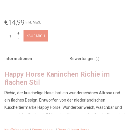
€14,99
Inkl. MwSt.
+
KAUF MICH
-
Informationen
Bewertungen
(0)
Happy Horse Kaninchen Richie im
flachen Stil
Richie, der kuschelige Hase, hat ein wunderschönes Altrosa und
ein flaches Design. Entworfen von der niederländischen
Kuscheltiermarke Happy Horse. Wunderbar weich, waschbar und
geeignet für Kinder ab 0 Monaten. Dieser weiche Kuschelfreund ist
ein perfektes Geschenk zur Babyparty.
Wir bieten einen
kostenlosen Geschenkservice an, bei dem Sie aus verschiedenen