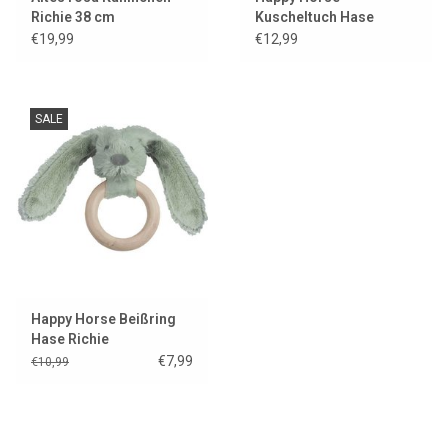
Richie 38 cm
Kuscheltuch Hase
Richie ockergelb
€19,99
€12,99
SALE
Happy Horse Beißring
Hase Richie
€7,99
€10,99