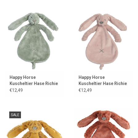
Happy Horse
Happy Horse
Kuscheltier Hase Richie
Kuscheltier Hase Richie
grün
altrosa
€12,49
€12,49
SALE