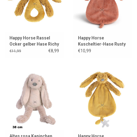
Happy Horse Rassel
Happy Horse
Ocker gelber Hase Richy
Kuscheltier-Hase Rusty
Richie
€8,99
€10,99
€11,99
Altes rosa Kaninchen
Happy Horse