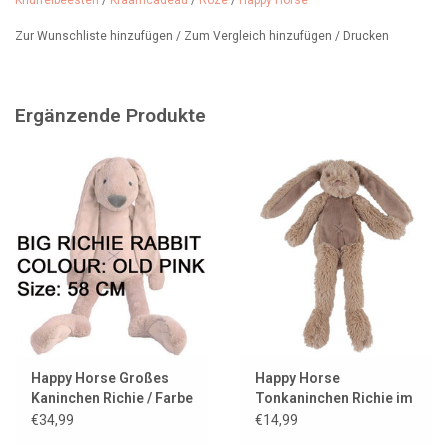
Knuffelbeesten
/
Kraamcadeau
/
Roze
/
Happy Horse
Geschenkpapiersorten wählen und Ihr Geschenk individuell
Zur Wunschliste hinzufügen
/
Zum Vergleich hinzufügen
/
Drucken
gestalten können. Sie können auch eine Karte hinzufügen, und
wenn Sie möchten, drucken wir sogar Ihre Grüße darauf.
Größe: 27 cm
Ergänzende Produkte
Happy Horse Großes
Happy Horse
Kaninchen Richie / Farbe
Tonkaninchen Richie im
altrosa / 58 cm
flachen Stil
€34,99
€14,99