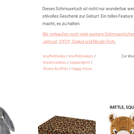
Dieses Schmusetuch ist nicht nur wunderbar weic
stilvolles Geschenk zur Geburt. Ein tolles Feature
macht, es zu halten.
Wir verkaufen noch viele weitere Schmusetücher
Jellycat, OYOY, Sigikid und Moulin Roty.
knuffeldoekje
/
knuffeldoekjes
/
Zur Wu
Kraamcadeau
/
luipaardprint
/
Stoere knuffels
/
Happy Horse
eiches graues
Geschenkpapier gehört zu
Spieglein, Spi
 Happy Horse
unserem Geschenkservice und
wer ist das 
kann zusammen mit einem
L
 HINZUFÜGEN
Kuscheltier als schönes
ZUM WARENK
Geschenk gewählt werden!