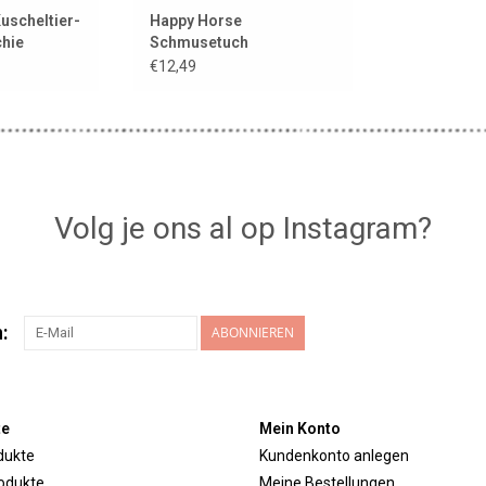
uscheltier-
Happy Horse
chie
Schmusetuch
Erdmännchen/Erdmännchen
€12,49
Mirre
Volg je ons al op Instagram?
:
ABONNIEREN
te
Mein Konto
dukte
Kundenkonto anlegen
odukte
Meine Bestellungen