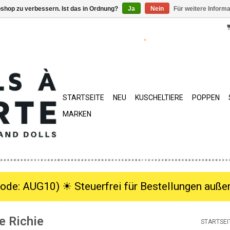
shop zu verbessern. Ist das in Ordnung?
Ja
Nein
Für weitere Inform
STARTSEITE
NEU
KUSCHELTIERE
POPPEN
MARKEN
ode: AUG10) ☀︎ Steuerfrei für Bestellungen außer
e Richie
STARTSEI