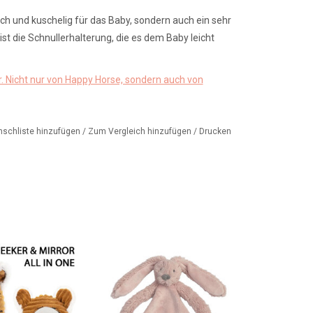
h und kuschelig für das Baby, sondern auch ein sehr
 ist die Schnullerhalterung, die es dem Baby leicht
. Nicht nur von Happy Horse, sondern auch von
nschliste hinzufügen
/
Zum Vergleich hinzufügen
/
Drucken
eglein in der Hand,
Schmusetuch Richie Hase in
schönste Baby des
einer wunderschönen altrosa
andes?
Farbe. Von der niederländischen
Marke Happy Horse.
ORB HINZUFÜGEN
ZUM WARENKORB HINZUFÜGEN