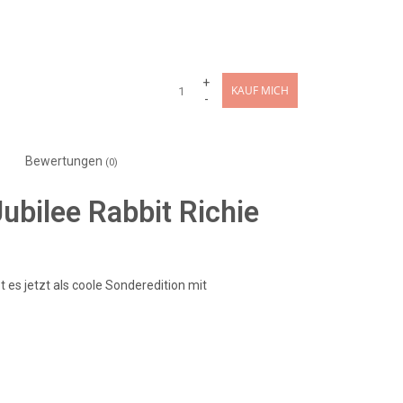
+
KAUF MICH
-
Bewertungen
(0)
bilee Rabbit Richie
es jetzt als coole Sonderedition mit