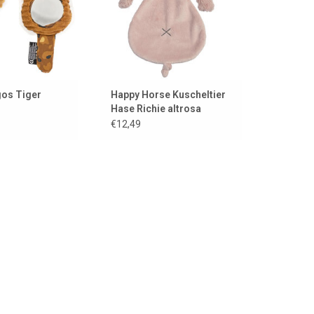
gos Tiger
Happy Horse Kuscheltier
Hase Richie altrosa
des Spielzeug
€12,49