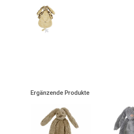
Ergänzende Produkte
Einfach ein entzückender
Wunderschönes w
Schnuller in Hasenform!
Kuscheltuch von
ZUM WARENKORB HINZUFÜGEN
ZUM WARENKORB