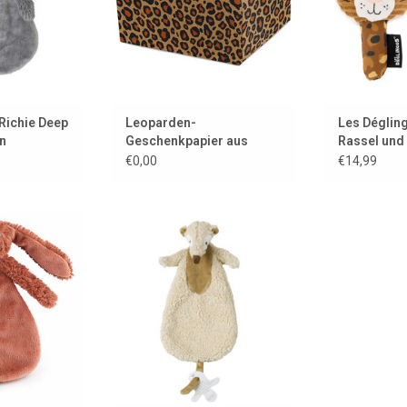
ZUM WARENKORB HINZUFÜGEN
Richie Deep
Leoparden-
Les Déglin
n
Geschenkpapier aus
Rassel und
appy Horse
Kraftpapier
quietschen
€0,00
€14,99
mit Spiegel
cheltier-Hase
Ein Erdmännchen zum Kuscheln!
wunderschönen
ZUM WARENKORB HINZUFÜGEN
e.
 HINZUFÜGEN