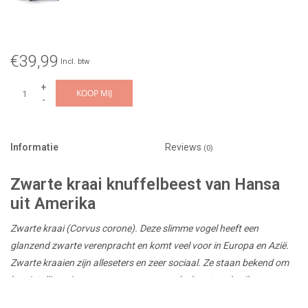
€39,99
Incl. btw
+
KOOP MIJ
-
Informatie
Reviews
(0)
Zwarte kraai knuffelbeest van Hansa
uit Amerika
Zwarte kraai (Corvus corone). Deze slimme vogel heeft een
glanzend zwarte verenpracht en komt veel voor in Europa en Azië.
Zwarte kraaien zijn alleseters en zeer sociaal. Ze staan bekend om
hun intelligentie en vermogen om gereedschap te gebruiken.
31 cm / vanaf 3 jaar knuffelgeschikt.