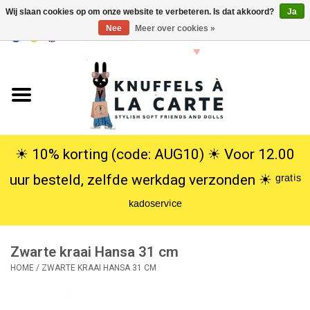
Wij slaan cookies op om onze website te verbeteren. Is dat akkoord?
Ja
Nee
Meer over cookies »
EUR
/
USD
0 Artikelen - €0,00
Home
Nieuw
Knuffels
☀︎ 10% korting (code: AUG10) ☀︎ Voor 12.00
uur besteld, zelfde werkdag verzonden ☀︎ ᵍʳᵃᵗⁱˢ
Poppen
ᵏᵃᵈᵒˢᵉʳᵛⁱᶜᵉ
SALE
Zwarte kraai Hansa 31 cm
Cadeauservice
HOME
/
ZWARTE KRAAI HANSA 31 CM
info