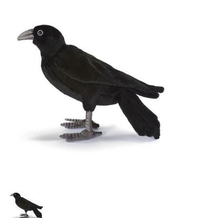
Lookbooks
Merken