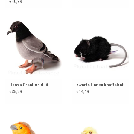
KiKeRiKi
€40,99
Hansa Creation duif
zwarte Hansa knuffelrat
€35,99
€14,49