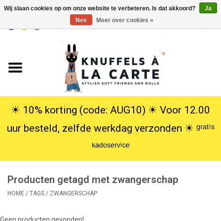
Wij slaan cookies op om onze website te verbeteren. Is dat akkoord?
Ja
Nee
Meer over cookies »
EUR
/
USD
0 Artikelen - €0,00
Home
Nieuw
Knuffels
☀︎ 10% korting (code: AUG10) ☀︎ Voor 12.00
uur besteld, zelfde werkdag verzonden ☀︎ ᵍʳᵃᵗⁱˢ
Poppen
ᵏᵃᵈᵒˢᵉʳᵛⁱᶜᵉ
SALE
Producten getagd met zwangerschap
Cadeauservice
HOME
/
TAGS
/
ZWANGERSCHAP
info
Geen producten gevonden!...