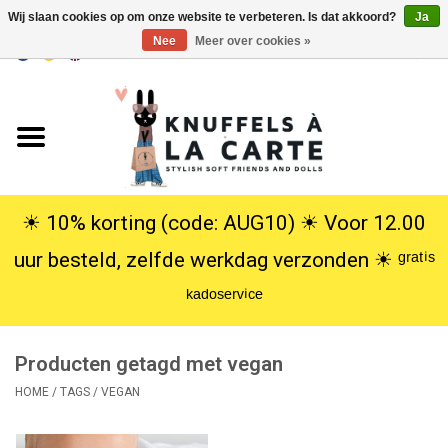
Wij slaan cookies op om onze website te verbeteren. Is dat akkoord?
Ja
Nee
Meer over cookies »
EUR
/
USD
0 Artikelen - €0,00
Home
Nieuw
Knuffels
☀︎ 10% korting (code: AUG10) ☀︎ Voor 12.00
uur besteld, zelfde werkdag verzonden ☀︎ ᵍʳᵃᵗⁱˢ
Poppen
ᵏᵃᵈᵒˢᵉʳᵛⁱᶜᵉ
SALE
Producten getagd met vegan
Cadeauservice
HOME
/
TAGS
/
VEGAN
info