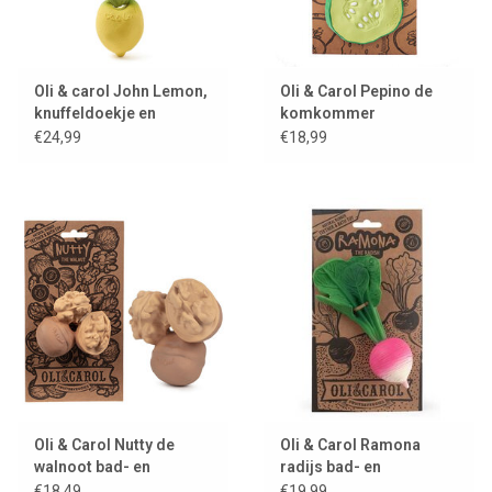
Oli & carol John Lemon,
Oli & Carol Pepino de
knuffeldoekje en
komkommer
bijtspeeltje
€24,99
€18,99
Oli & Carol Nutty de
Oli & Carol Ramona
walnoot bad- en
radijs bad- en
bijtspeeltje
bijtspeeltje
€18,49
€19,99