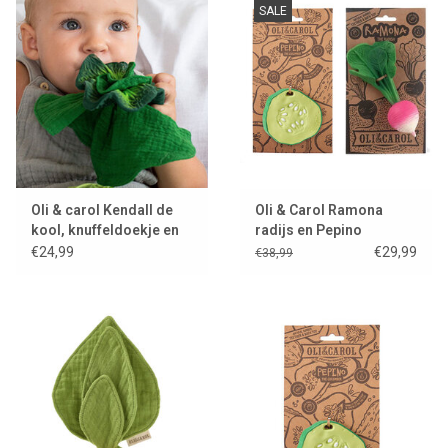
SALE
Lookbooks
Merken
Oli & carol Kendall de
Oli & Carol Ramona
kool, knuffeldoekje en
radijs en Pepino
bijtspeeltje
komkommer set
€24,99
€29,99
€38,99