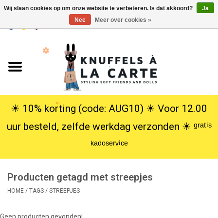
Wij slaan cookies op om onze website te verbeteren. Is dat akkoord?
Ja
Nee
Meer over cookies »
EUR
/
USD
0 Artikelen - €0,00
Home
Nieuw
Knuffels
☀︎ 10% korting (code: AUG10) ☀︎ Voor 12.00
uur besteld, zelfde werkdag verzonden ☀︎ ᵍʳᵃᵗⁱˢ
Poppen
ᵏᵃᵈᵒˢᵉʳᵛⁱᶜᵉ
SALE
Producten getagd met streepjes
Cadeauservice
HOME
/
TAGS
/
STREEPJES
info
Geen producten gevonden!...