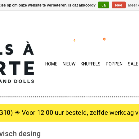
kies op om onze website te verbeteren. Is dat akkoord?
Ja
Nee
Meer 
HOME
NIEUW
KNUFFELS
POPPEN
SALE
10) ☀︎ Voor 12.00 uur besteld, zelfde werkdag verzo
visch desing