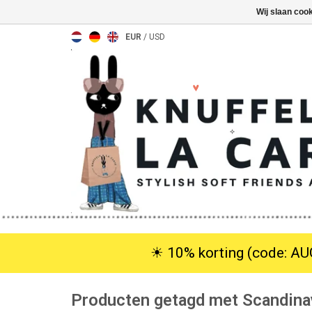
Wij slaan coo
EUR
/
USD
☀︎ 10% korting (code: AUG
Producten getagd met Scandina