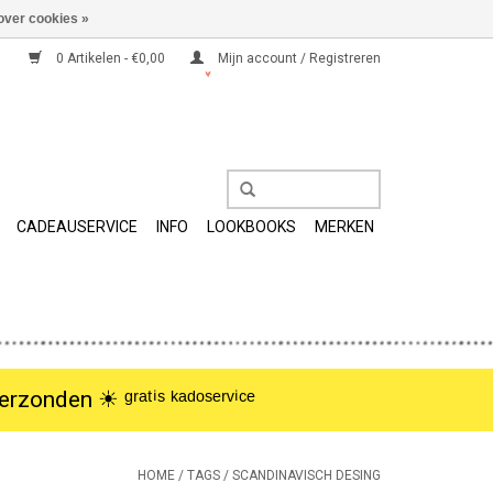
over cookies »
0 Artikelen - €0,00
Mijn account / Registreren
CADEAUSERVICE
INFO
LOOKBOOKS
MERKEN
nden ☀︎ ᵍʳᵃᵗⁱˢ ᵏᵃᵈᵒˢᵉʳᵛⁱᶜᵉ
HOME
/
TAGS
/
SCANDINAVISCH DESING