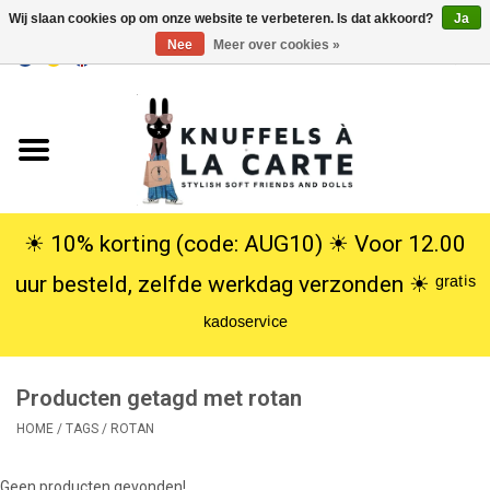
Wij slaan cookies op om onze website te verbeteren. Is dat akkoord?
Ja
Nee
Meer over cookies »
EUR
/
USD
0 Artikelen - €0,00
Home
Nieuw
Knuffels
☀︎ 10% korting (code: AUG10) ☀︎ Voor 12.00
uur besteld, zelfde werkdag verzonden ☀︎ ᵍʳᵃᵗⁱˢ
Poppen
ᵏᵃᵈᵒˢᵉʳᵛⁱᶜᵉ
SALE
Producten getagd met rotan
Cadeauservice
HOME
/
TAGS
/
ROTAN
info
Geen producten gevonden!...