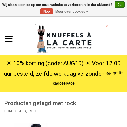
Wij slaan cookies op om onze website te verbeteren. Is dat akkoord?
Ja
Nee
Meer over cookies »
EUR
/
USD
0 Artikelen - €0,00
Home
Nieuw
Knuffels
☀︎ 10% korting (code: AUG10) ☀︎ Voor 12.00
uur besteld, zelfde werkdag verzonden ☀︎ ᵍʳᵃᵗⁱˢ
Poppen
ᵏᵃᵈᵒˢᵉʳᵛⁱᶜᵉ
SALE
Producten getagd met rock
Cadeauservice
HOME
/
TAGS
/
ROCK
info