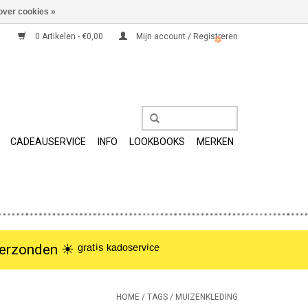
over cookies »
0 Artikelen - €0,00
Mijn account / Registreren
CADEAUSERVICE
INFO
LOOKBOOKS
MERKEN
nden ☀︎ ᵍʳᵃᵗⁱˢ ᵏᵃᵈᵒˢᵉʳᵛⁱᶜᵉ
HOME
/
TAGS
/
MUIZENKLEDING