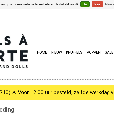
kies op om onze website te verbeteren. Is dat akkoord?
Ja
Nee
Meer 
HOME
NIEUW
KNUFFELS
POPPEN
SALE
10) ☀︎ Voor 12.00 uur besteld, zelfde werkdag verzo
eding