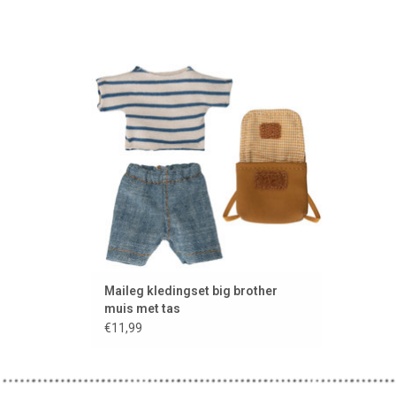
Kledingset van Maileg voor Big Brother
muis
TOEVOEGEN AAN WINKELWAGEN
Maileg kledingset big brother
muis met tas
€11,99