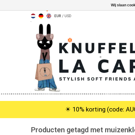
Wij slaan coo
EUR
/
USD
☀︎ 10% korting (code: AUG
Producten getagd met muizenkl